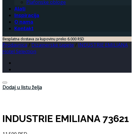
Plafonske obloge
Alati
Inspiracija
O nama
Kontakt
Besplatna dostava za kupovinu preko 6.000 RSD
Prodavnica
/
Dizajnerske tapete
/
INDUSTRIE EMILIANA
Hotel Selection
Dodaj u listu želja
INDUSTRIE EMILIANA 73621
11.500
RSD