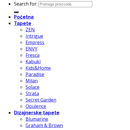
Search for:
Početna
Tapete
ZEN
Intrigue
Empress
ENVY
Fresca
Kabuki
Kids&Home
Paradise
Milan
Solace
Strata
Secret Garden
Opulence
Dizajnerske tapete
Blumarine
Graham & Brown