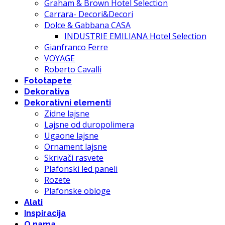
Graham & Brown Hotel Selection
Carrara- Decori&Decori
Dolce & Gabbana CASA
INDUSTRIE EMILIANA Hotel Selection
Gianfranco Ferre
VOYAGE
Roberto Cavalli
Fototapete
Dekorativa
Dekorativni elementi
Zidne lajsne
Lajsne od duropolimera
Ugaone lajsne
Ornament lajsne
Skrivači rasvete
Plafonski led paneli
Rozete
Plafonske obloge
Alati
Inspiracija
O nama