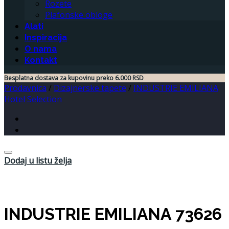
Rozete
Plafonske obloge
Alati
Inspiracija
O nama
Kontakt
Besplatna dostava za kupovinu preko 6.000 RSD
Prodavnica
/
Dizajnerske tapete
/
INDUSTRIE EMILIANA
Hotel Selection
Dodaj u listu želja
INDUSTRIE EMILIANA 73626