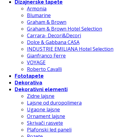
Dizajnerske tapete
Armonia
Blumarine
Graham & Brown
Graham & Brown Hotel Selection
Carrara- Decori&Decori
Dolce & Gabbana CASA
INDUSTRIE EMILIANA Hotel Selection
Gianfranco Ferre
VOYAGE
Roberto Cavalli
Fototapete
Dekorativa
Dekorativni elementi
Zidne lajsne
Lajsne od duropolimera
Ugaone lajsne
Ornament lajsne
Skrivači rasvete
Plafonski led paneli
Rozete