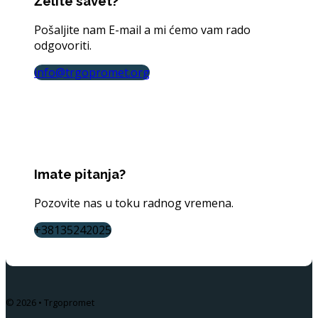
Želite savet?
Pošaljite nam E-mail a mi ćemo vam rado
odgovoriti.
info@trgopromet.org
Imate pitanja?
Pozovite nas u toku radnog vremena.
+38135242025
© 2026 • Trgopromet