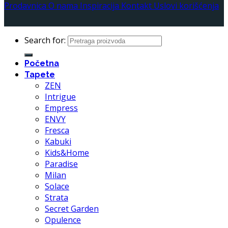
Prodavnica
O nama
Inspiracija
Kontakt
Uslovi korišćenja
Search for:
Početna
Tapete
ZEN
Intrigue
Empress
ENVY
Fresca
Kabuki
Kids&Home
Paradise
Milan
Solace
Strata
Secret Garden
Opulence