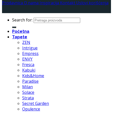
Prodavnica
O nama
Inspiracija
Kontakt
Uslovi korišćenja
Search for:
Početna
Tapete
ZEN
Intrigue
Empress
ENVY
Fresca
Kabuki
Kids&Home
Paradise
Milan
Solace
Strata
Secret Garden
Opulence