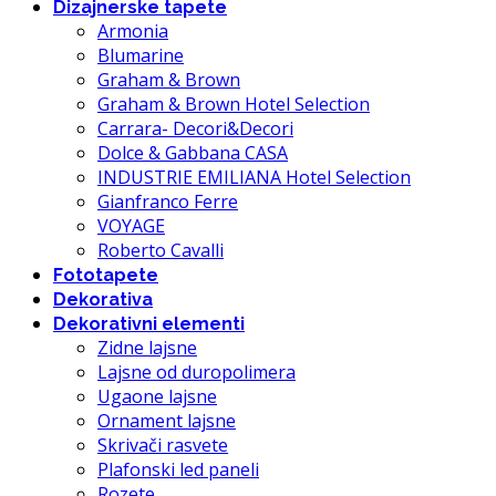
Dizajnerske tapete
Armonia
Blumarine
Graham & Brown
Graham & Brown Hotel Selection
Carrara- Decori&Decori
Dolce & Gabbana CASA
INDUSTRIE EMILIANA Hotel Selection
Gianfranco Ferre
VOYAGE
Roberto Cavalli
Fototapete
Dekorativa
Dekorativni elementi
Zidne lajsne
Lajsne od duropolimera
Ugaone lajsne
Ornament lajsne
Skrivači rasvete
Plafonski led paneli
Rozete