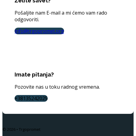
Želite savet?
Pošaljite nam E-mail a mi ćemo vam rado
odgovoriti.
info@trgopromet.org
Imate pitanja?
Pozovite nas u toku radnog vremena.
+38135242025
© 2026 • Trgopromet