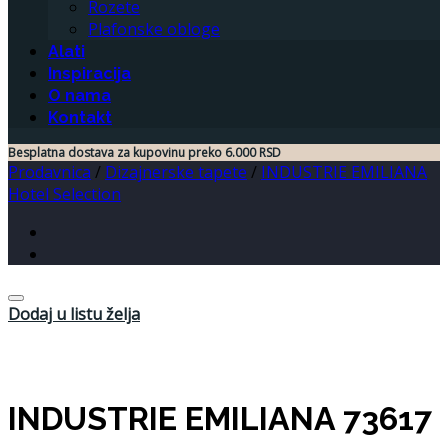
Rozete
Plafonske obloge
Alati
Inspiracija
O nama
Kontakt
Besplatna dostava za kupovinu preko 6.000 RSD
Prodavnica
/
Dizajnerske tapete
/
INDUSTRIE EMILIANA
Hotel Selection
Dodaj u listu želja
INDUSTRIE EMILIANA 73617