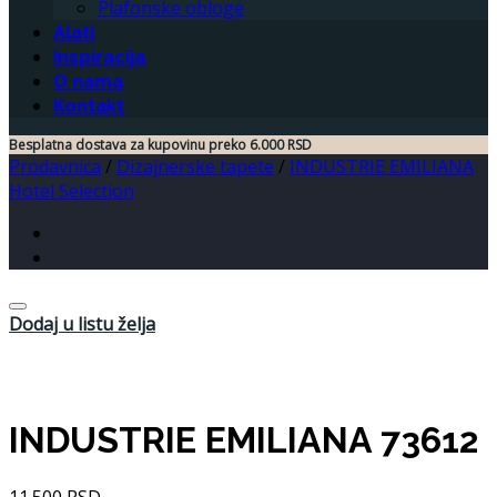
Plafonske obloge
Alati
Inspiracija
O nama
Kontakt
Besplatna dostava za kupovinu preko 6.000 RSD
Prodavnica
/
Dizajnerske tapete
/
INDUSTRIE EMILIANA
Hotel Selection
Dodaj u listu želja
INDUSTRIE EMILIANA 73612
11.500
RSD