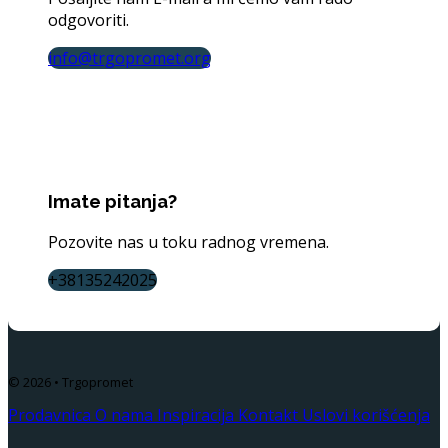
odgovoriti.
info@trgopromet.org
Imate pitanja?
Pozovite nas u toku radnog vremena.
+38135242025
© 2026 • Trgopromet
Prodavnica
O nama
Inspiracija
Kontakt
Uslovi korišćenja