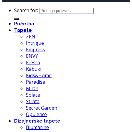
Search for:
Početna
Tapete
ZEN
Intrigue
Empress
ENVY
Fresca
Kabuki
Kids&Home
Paradise
Milan
Solace
Strata
Secret Garden
Opulence
Dizajnerske tapete
Blumarine