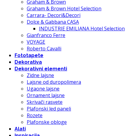
Graham & Brown
Graham & Brown Hotel Selection
Carrara- Decori&Decori
Dolce & Gabbana CASA
INDUSTRIE EMILIANA Hotel Selection
Gianfranco Ferre
VOYAGE
Roberto Cavalli
Fototapete
Dekorativa
Dekorativni elementi
Zidne lajsne
Lajsne od duropolimera
Ugaone lajsne
Ornament lajsne
Skrivači rasvete
Plafonski led paneli
Rozete
Plafonske obloge
Alati
Inspiracija