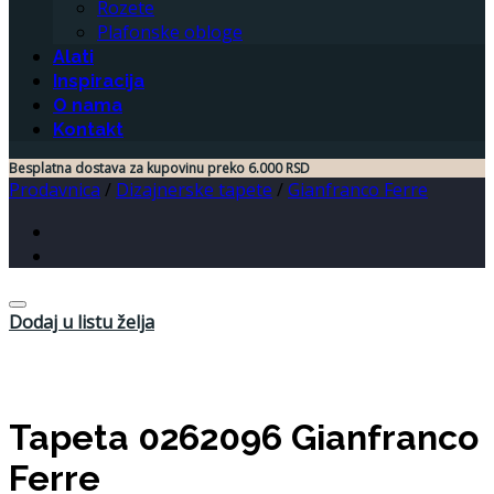
Rozete
Plafonske obloge
Alati
Inspiracija
O nama
Kontakt
Besplatna dostava za kupovinu preko 6.000 RSD
Prodavnica
/
Dizajnerske tapete
/
Gianfranco Ferre
Dodaj u listu želja
Tapeta 0262096 Gianfranco
Ferre