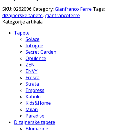
SKU:
0262096
Category:
Gianfranco Ferre
Tags:
dizajnerske tapete
,
gianfrancoferre
Kategorije artikala
Tapete
Solace
Intrigue
Secret Garden
Opulence
ZEN
ENVY
Fresca
Strata
Empress
Kabuki
Kids&Home
Milan
Paradise
Dizajnerske tapete
Blumarine