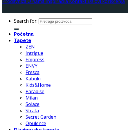
Prodavnica
O nama
Inspiracija
Kontakt
Uslovi korišćenja
Search for:
Početna
Tapete
ZEN
Intrigue
Empress
ENVY
Fresca
Kabuki
Kids&Home
Paradise
Milan
Solace
Strata
Secret Garden
Opulence
Dizajnerske tapete