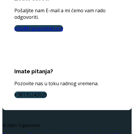
Pošaljite nam E-mail a mi ćemo vam rado
odgovoriti.
info@trgopromet.org
Imate pitanja?
Pozovite nas u toku radnog vremena.
+38135242025
© 2026 • Trgopromet