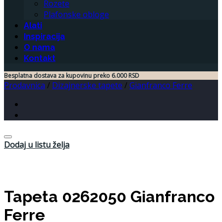
Rozete
Plafonske obloge
Alati
Inspiracija
O nama
Kontakt
Besplatna dostava za kupovinu preko 6.000 RSD
Prodavnica
/
Dizajnerske tapete
/
Gianfranco Ferre
Dodaj u listu želja
Tapeta 0262050 Gianfranco
Ferre