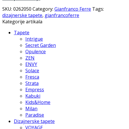
SKU:
0262050
Category:
Gianfranco Ferre
Tags:
dizajnerske tapete
,
gianfrancoferre
Kategorije artikala
Tapete
Intrigue
Secret Garden
Opulence
ZEN
ENVY
Solace
Fresca
Strata
Empress
Kabuki
Kids&Home
Milan
Paradise
Dizajnerske tapete
VOYAGE