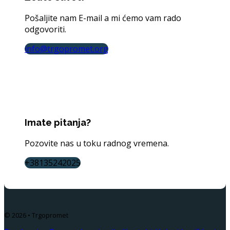
Pošaljite nam E-mail a mi ćemo vam rado
odgovoriti.
info@trgopromet.org
Imate pitanja?
Pozovite nas u toku radnog vremena.
+38135242025
© 2026 • Trgopromet