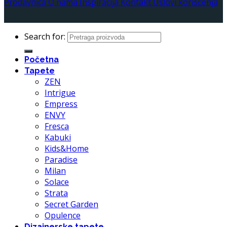
Prodavnica
O nama
Inspiracija
Kontakt
Uslovi korišćenja
Search for:
Početna
Tapete
ZEN
Intrigue
Empress
ENVY
Fresca
Kabuki
Kids&Home
Paradise
Milan
Solace
Strata
Secret Garden
Opulence
Dizajnerske tapete