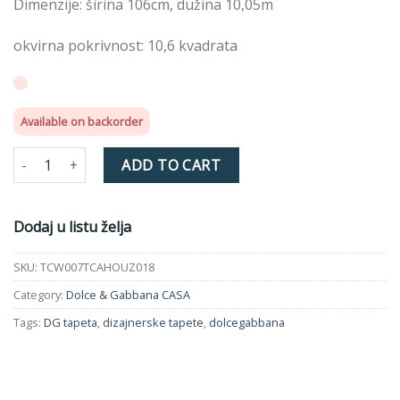
Dimenzije: širina 106cm, dužina 10,05m
okvirna pokrivnost: 10,6 kvadrata
Available on backorder
Tapeta TCW007TCAHOUZ018 D&G quantity
ADD TO CART
Dodaj u listu želja
SKU:
TCW007TCAHOUZ018
Category:
Dolce & Gabbana CASA
Tags:
DG tapeta
,
dizajnerske tapete
,
dolcegabbana