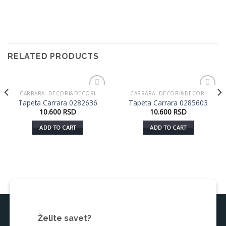
RELATED PRODUCTS
CARRARA- DECORI&DECORI
CARRARA- DECORI&DECORI
Dodaj
Dodaj
Tapeta Carrara 0282636
Tapeta Carrara 0285603
u listu
u listu
10.600
RSD
10.600
RSD
želja
želja
ADD TO CART
ADD TO CART
Želite savet?