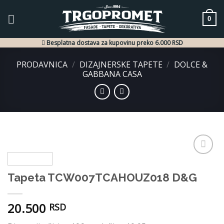
Skip
to
0
content
Besplatna dostava za kupovinu preko 6.000 RSD
PRODAVNICA
/
DIZAJNERSKE TAPETE
/
DOLCE &
GABBANA CASA
Dodaj
u listu
Tapeta TCW007TCAHOUZ018 D&G
želja
20.500
RSD