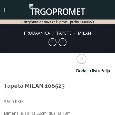
Skip
to
0
content
Besplatna dostava za kupovinu preko 6.000 RSD
PRODAVNICA
/
TAPETE
/
MILAN
Dodaj u listu želja
Tapeta MILAN 106523
3.500
RSD
Dimenzije: širina 52cm, dužina 10m.