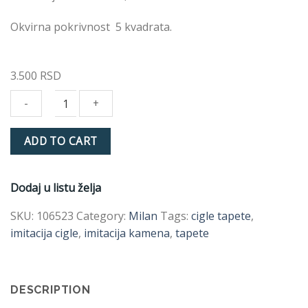
Okvirna pokrivnost 5 kvadrata.
3.500
RSD
Tapeta
ADD TO CART
MILAN
106523
quantity
Dodaj u listu želja
SKU:
106523
Category:
Milan
Tags:
cigle tapete
,
imitacija cigle
,
imitacija kamena
,
tapete
DESCRIPTION