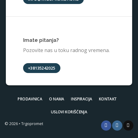
Imate pitanja?
Pozovite nas u toku radnog vremena.
+38135242025
PRODAVNICA
O NAMA
INSPIRACIJA
KONTAKT
USLOVI KORIŠĆENJA
© 2026 • Trgopromet