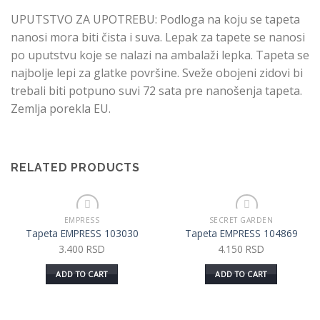
UPUTSTVO ZA UPOTREBU: Podloga na koju se tapeta
nanosi mora biti čista i suva. Lepak za tapete se nanosi
po uputstvu koje se nalazi na ambalaži lepka. Tapeta se
najbolje lepi za glatke površine. Sveže obojeni zidovi bi
trebali biti potpuno suvi 72 sata pre nanošenja tapeta.
Zemlja porekla EU.
RELATED PRODUCTS
EMPRESS
SECRET GARDEN
Dodaj u listu želja
Dodaj u listu želja
Tapeta EMPRESS 103030
Tapeta EMPRESS 104869
3.400
RSD
4.150
RSD
ADD TO CART
ADD TO CART