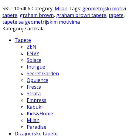
SKU:
106406
Category:
Milan
Tags:
geometrijski motivi
tapete
,
graham brown
,
graham brown tapete
,
tapete
,
tapete sa geometrijskim motivima
Kategorije artikala
Tapete
ZEN
ENVY
Solace
Intrigue
Secret Garden
Opulence
Fresca
Strata
Empress
Kabuki
Kids&Home
Milan
Paradise
Dizajnerske tapete