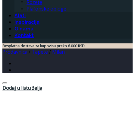
Rozete
Plafonske obloge
Alati
Inspiracija
O nama
Kontakt
Besplatna dostava za kupovinu preko 6.000 RSD
Prodavnica
/
Tapete
/
Milan
Dodaj u listu želja