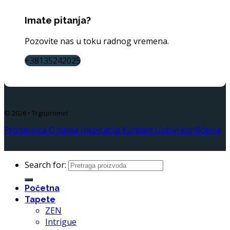
Imate pitanja?
Pozovite nas u toku radnog vremena.
+38135242025
© 2026 • Trgopromet
Prodavnica
O nama
Inspiracija
Kontakt
Uslovi korišćenja
Search for:
Početna
Tapete
ZEN
Intrigue