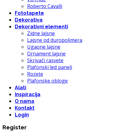
Roberto Cavalli
Fototapete
Dekorativa
Dekorativni elementi
Zidne lajsne
Lajsne od duropolimera
Ugaone lajsne
Ornament lajsne
Skrivači rasvete
Plafonski led paneli
Rozete
Plafonske obloge
Alati
Inspiracija
O nama
Kontakt
Login
Register