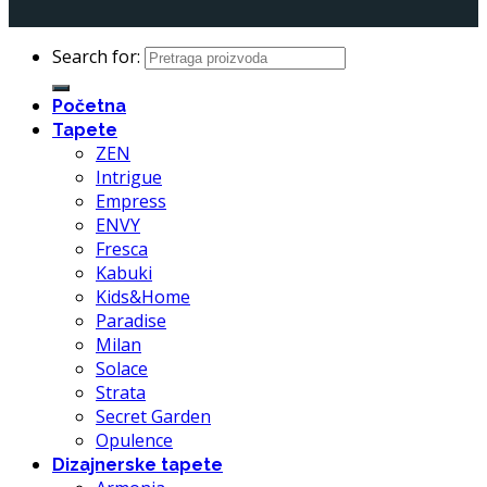
Search for:
Početna
Tapete
ZEN
Intrigue
Empress
ENVY
Fresca
Kabuki
Kids&Home
Paradise
Milan
Solace
Strata
Secret Garden
Opulence
Dizajnerske tapete