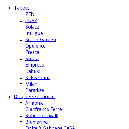
Tapete
ZEN
ENVY
Solace
Intrigue
Secret Garden
Opulence
Fresca
Strata
Empress
Kabuki
Kids&Home
Milan
Paradise
Dizajnerske tapete
Armonia
Gianfranco Ferre
Roberto Cavalli
Blumarine
Dolce & Gabbana CASA