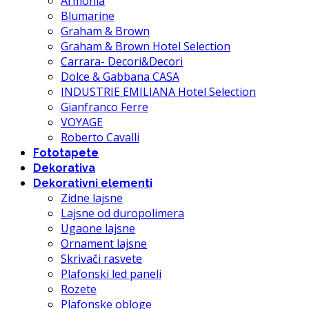
Armonia
Blumarine
Graham & Brown
Graham & Brown Hotel Selection
Carrara- Decori&Decori
Dolce & Gabbana CASA
INDUSTRIE EMILIANA Hotel Selection
Gianfranco Ferre
VOYAGE
Roberto Cavalli
Fototapete
Dekorativa
Dekorativni elementi
Zidne lajsne
Lajsne od duropolimera
Ugaone lajsne
Ornament lajsne
Skrivači rasvete
Plafonski led paneli
Rozete
Plafonske obloge