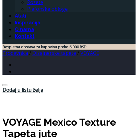
Rozete
Plafonske obloge
Alati
Inspiracija
O nama
Kontakt
Besplatna dostava za kupovinu preko 6.000 RSD
Prodavnica
/
Dizajnerske tapete
/
VOYAGE
Dodaj u listu želja
VOYAGE Mexico Texture
Tapeta jute