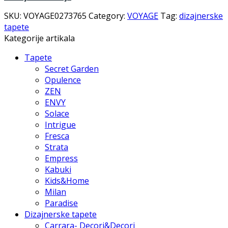
SKU:
VOYAGE0273765
Category:
VOYAGE
Tag:
dizajnerske
tapete
Kategorije artikala
Tapete
Secret Garden
Opulence
ZEN
ENVY
Solace
Intrigue
Fresca
Strata
Empress
Kabuki
Kids&Home
Milan
Paradise
Dizajnerske tapete
Carrara- Decori&Decori