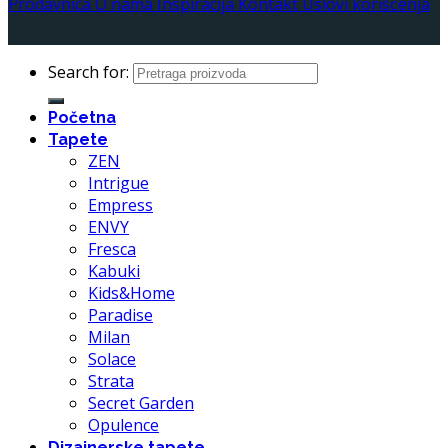
Prodavnica
O nama
Inspiracija
Kontakt
Uslovi korišćenja
Search for:
Početna
Tapete
ZEN
Intrigue
Empress
ENVY
Fresca
Kabuki
Kids&Home
Paradise
Milan
Solace
Strata
Secret Garden
Opulence
Dizajnerske tapete