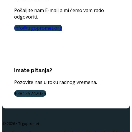
Pošaljite nam E-mail a mi ćemo vam rado
odgovoriti.
info@trgopromet.org
Imate pitanja?
Pozovite nas u toku radnog vremena.
+38135242025
© 2026 • Trgopromet