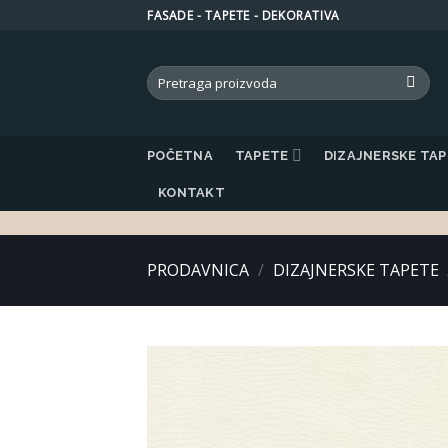
Skip
FASADE - TAPETE - DEKORATIVA
to
content
Search
for:
POČETNA
TAPETE
DIZAJNERSKE TA
KONTAKT
PRODAVNICA
/
DIZAJNERSKE TAPETE