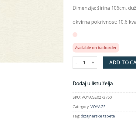
želja
Dimenzije: širina 106cm, du
okvirna pokrivnost: 10,6 kv
Available on backorder
VOYAGE Mexico Texture Tapeta
ADD TO C
Dodaj u listu želja
SKU:
VOYAGE0273760
Category:
VOYAGE
Tag:
dizajnerske tapete