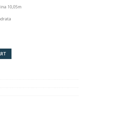
žina 10,05m
adrata
 beige quantity
ART