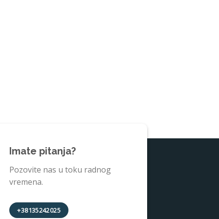
Imate pitanja?
Pozovite nas u toku radnog
vremena.
+38135242025