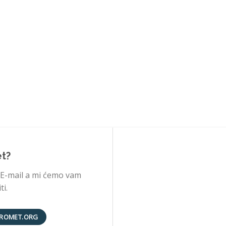
et?
 E-mail a mi ćemo vam
i.
ROMET.ORG