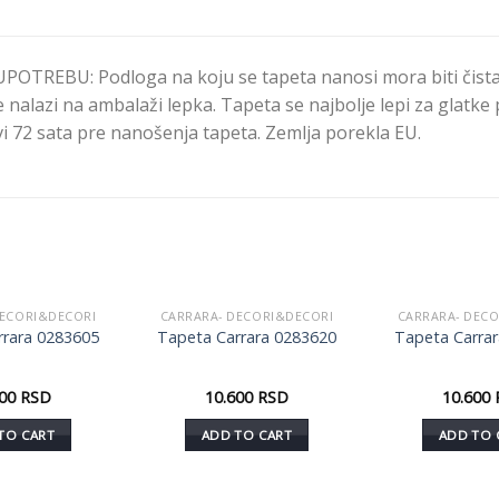
TREBU: Podloga na koju se tapeta nanosi mora biti čista i
 nalazi na ambalaži lepka. Tapeta se najbolje lepi za glatke p
i 72 sata pre nanošenja tapeta. Zemlja porekla EU.
DECORI&DECORI
CARRARA- DECORI&DECORI
CARRARA- DEC
Dodaj
Dodaj
rrara 0283605
Tapeta Carrara 0283620
Tapeta Carra
u listu
u listu
želja
želja
600
RSD
10.600
RSD
10.600
TO CART
ADD TO CART
ADD TO 