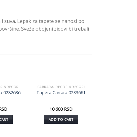
 suva. Lepak za tapete se nanosi po
ovršine. Sveže obojeni zidovi bi trebali
ORI&DECORI
CARRARA- DECORI&DECORI
Dodaj
Dodaj
ra 0282636
Tapeta Carrara 0283661
u listu
u listu
želja
želja
RSD
10.600
RSD
CART
ADD TO CART