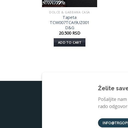
DOLCE & GABBANA CASA
Tapeta
TCW007TCAI9UZ001
D&G
20.500
RSD
ADD TO CART
Želite sav
Pošaljite nam
rado odgovorit
INFO@TRGOP