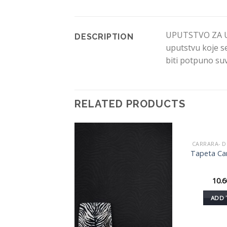
UPUTSTVO ZA UPO
DESCRIPTION
uputstvu koje se
biti potpuno suv
RELATED PRODUCTS
 & GABBANA CASA
CARRARA- 
Dodaj
Dodaj
Tapeta
Tapeta Ca
u listu
u listu
07TCAI9UB001
želja
želja
&GABBANA
20.500
RSD
10.
DD TO CART
ADD 