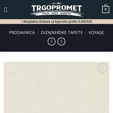
Skip
to
0
content
Besplatna dostava za kupovinu preko 6.000 RSD
PRODAVNICA
/
DIZAJNERSKE TAPETE
/
VOYAGE
Dodaj
u listu
želja