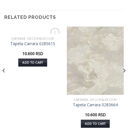
RELATED PRODUCTS
CARRARA- DECORI&DECORI
Dodaj
Dodaj
Tapeta Carrara 0285615
u listu
u listu
želja
želja
10.600
RSD
ADD TO CART
CARRARA- DECORI&DECORI
Tapeta Carrara 0283664
10.600
RSD
ADD TO CART