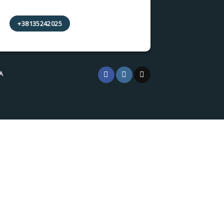
+38135242025
A