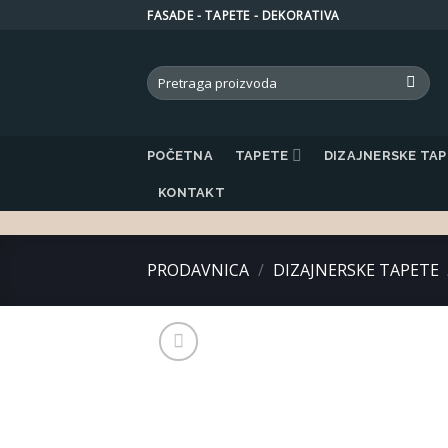
Skip
FASADE - TAPETE - DEKORATIVA
to
content
Search
for:
POČETNA
TAPETE
DIZAJNERSKE TA
KONTAKT
PRODAVNICA
/
DIZAJNERSKE TAPETE