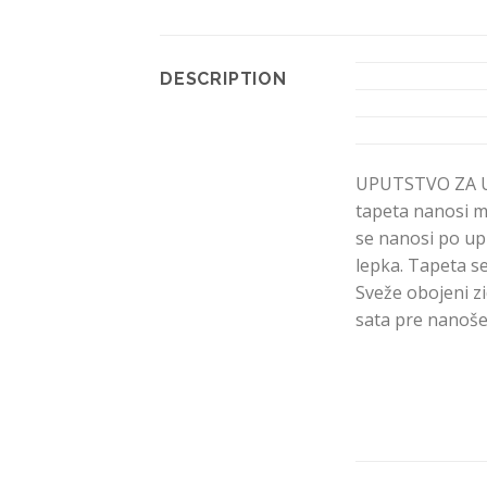
DESCRIPTION
UPUTSTVO ZA U
tapeta nanosi mo
se nanosi po up
lepka. Tapeta se
Sveže obojeni zi
sata pre nanoše