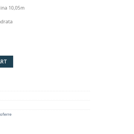
žina 10,05m
adrata
re quantity
ART
coferre