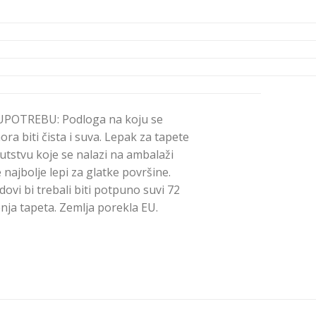
POTREBU: Podloga na koju se
ra biti čista i suva. Lepak za tapete
utstvu koje se nalazi na ambalaži
 najbolje lepi za glatke površine.
dovi bi trebali biti potpuno suvi 72
nja tapeta. Zemlja porekla EU.