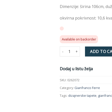
želja
Dimenzije: širina 106cm, du
okvirna pokrivnost: 10,6 kv
Available on backorder
Tapeta 0262072 Gianfranco Fer
ADD TO C
Dodaj u listu želja
SKU:
0262072
Category:
Gianfranco Ferre
Tags:
dizajnerske tapete
,
gianfran