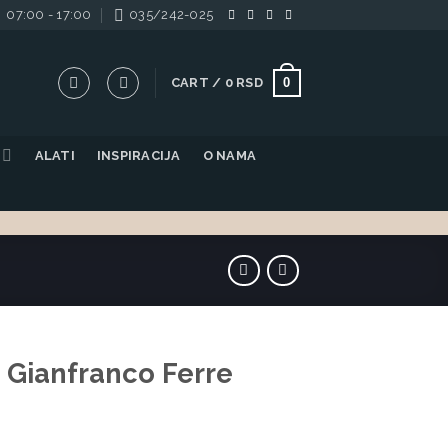
07:00 - 17:00
035/242-025
0
CART /
0
RSD
ALATI
INSPIRACIJA
O NAMA
 Gianfranco Ferre