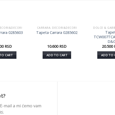
DECORI&DECORI
CARRARA- DECORI&DECORI
DOLCE & GAB
Dodaj
Dodaj
Tape
rrara 0285603
Tapeta Carrara 0285602
u listu
u listu
TCW007TCA
želja
želja
D&
600
RSD
10.600
RSD
20.500
TO CART
ADD TO CART
ADD TO 
et?
 E-mail a mi ćemo vam
i.