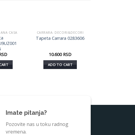
BANA CASA
CARRARA- DECORI&DECORI
Dodaj
Dodaj
ta
Tapeta Carrara 0283606
u listu
u listu
I9UZ001
želja
želja
G
RSD
10.600
RSD
CART
ADD TO CART
Imate pitanja?
Pozovite nas u toku radnog
vremena.