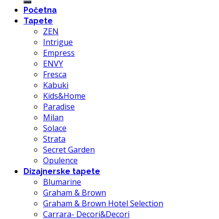
Početna
Tapete
ZEN
Intrigue
Empress
ENVY
Fresca
Kabuki
Kids&Home
Paradise
Milan
Solace
Strata
Secret Garden
Opulence
Dizajnerske tapete
Blumarine
Graham & Brown
Graham & Brown Hotel Selection
Carrara- Decori&Decori