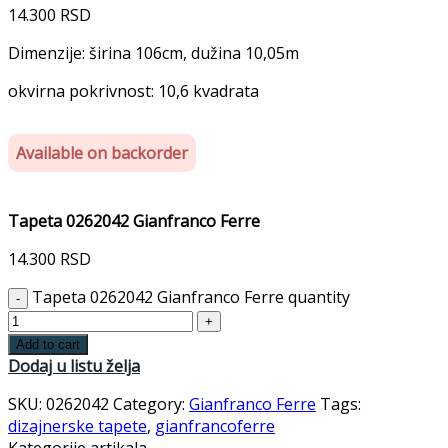
14.300
RSD
Dimenzije: širina 106cm, dužina 10,05m
okvirna pokrivnost: 10,6 kvadrata
Available on backorder
Tapeta 0262042 Gianfranco Ferre
14.300
RSD
Tapeta 0262042 Gianfranco Ferre quantity
Add to cart
Dodaj u listu želja
SKU:
0262042
Category:
Gianfranco Ferre
Tags:
dizajnerske tapete
,
gianfrancoferre
Kategorije artikala