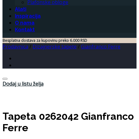
Plafonske obloge
Alati
Inspiracija
O nama
Kontakt
Besplatna dostava za kupovinu preko 6.000 RSD
Prodavnica
/
Dizajnerske tapete
/
Gianfranco Ferre
Dodaj u listu želja
Tapeta 0262042 Gianfranco
Ferre