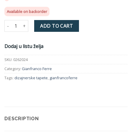
Available on backorder
Tapeta 0262024 Gianfranco Ferre quantity
ADD TO CART
Dodaj u listu želja
SKU:
0262024
Category:
Gianfranco Ferre
Tags:
dizajnerske tapete
,
gianfrancoferre
DESCRIPTION