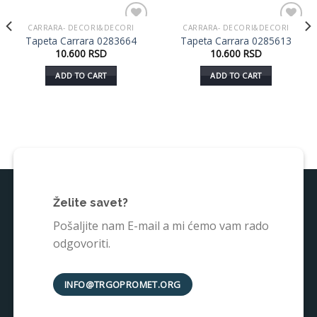
CARRARA- DECORI&DECORI
CARRARA- DECORI&DECORI
Dodaj
Dodaj
Tapeta Carrara 0283664
Tapeta Carrara 0285613
u listu
u listu
10.600
RSD
10.600
RSD
želja
želja
ADD TO CART
ADD TO CART
Želite savet?
Pošaljite nam E-mail a mi ćemo vam rado
odgovoriti.
INFO@TRGOPROMET.ORG