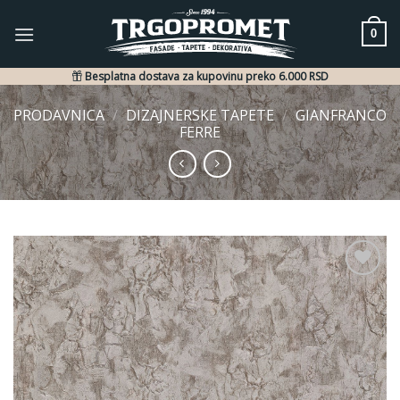
Skip
to
0
content
Besplatna dostava za kupovinu preko 6.000 RSD
PRODAVNICA
/
DIZAJNERSKE TAPETE
/
GIANFRANCO
FERRE
Dodaj
u listu
želja