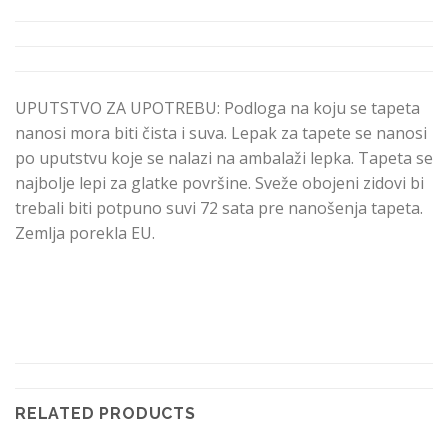
UPUTSTVO ZA UPOTREBU: Podloga na koju se tapeta
nanosi mora biti čista i suva. Lepak za tapete se nanosi
po uputstvu koje se nalazi na ambalaži lepka. Tapeta se
najbolje lepi za glatke površine. Sveže obojeni zidovi bi
trebali biti potpuno suvi 72 sata pre nanošenja tapeta.
Zemlja porekla EU.
RELATED PRODUCTS