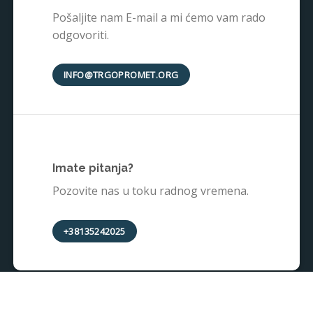
Pošaljite nam E-mail a mi ćemo vam rado
odgovoriti.
INFO@TRGOPROMET.ORG
Imate pitanja?
Pozovite nas u toku radnog vremena.
+38135242025
PRODAVNICA
O NAMA
INSPIRACIJA
KONTAKT