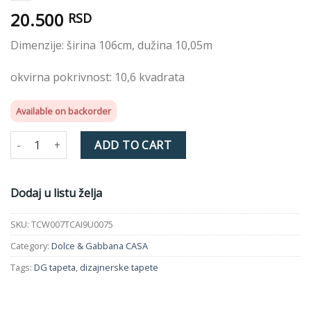
20.500
RSD
Dimenzije: širina 106cm, dužina 10,05m
okvirna pokrivnost: 10,6 kvadrata
Available on backorder
Tapeta TCW007TCAI9U0075 D&G quantity
ADD TO CART
Dodaj u listu želja
SKU:
TCW007TCAI9U0075
Category:
Dolce & Gabbana CASA
Tags:
DG tapeta
,
dizajnerske tapete