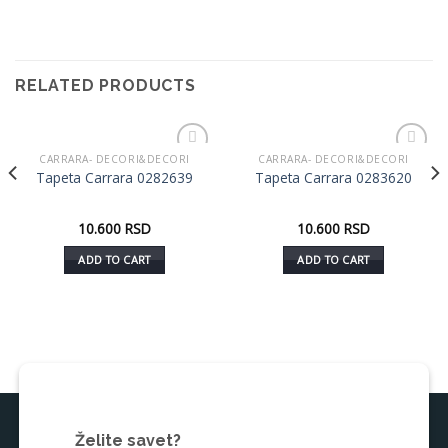
RELATED PRODUCTS
CARRARA- DECORI&DECORI
CARRARA- DECORI&DECORI
Dodaj
Dodaj
Tapeta Carrara 0282639
Tapeta Carrara 0283620
u listu
u listu
želja
želja
10.600
RSD
10.600
RSD
ADD TO CART
ADD TO CART
Želite savet?