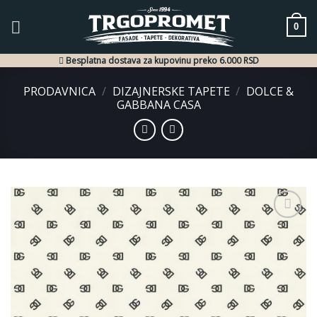
Skip
to
0
content
Besplatna dostava za kupovinu preko 6.000 RSD
PRODAVNICA
/
DIZAJNERSKE TAPETE
/
DOLCE &
GABBANA CASA
Dodaj
u listu
želja