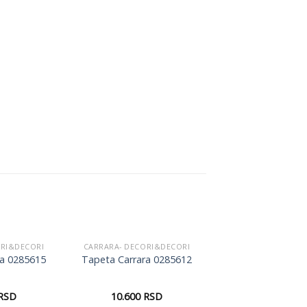
ORI&DECORI
CARRARA- DECORI&DECORI
Dodaj
Dodaj
ra 0285615
Tapeta Carrara 0285612
u listu
u listu
želja
želja
RSD
10.600
RSD