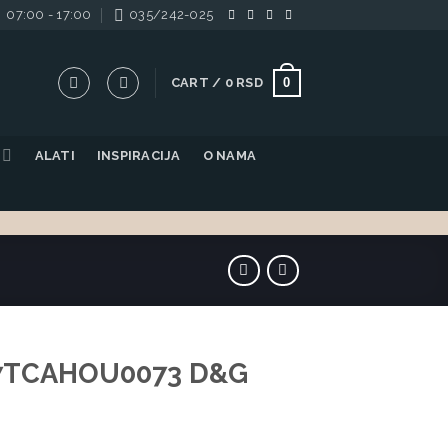
07:00 - 17:00
035/242-025
0
CART /
0
RSD
ALATI
INSPIRACIJA
O NAMA
7TCAHOU0073 D&G