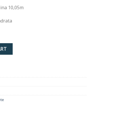
žina 10,05m
adrata
&G quantity
ART
ete