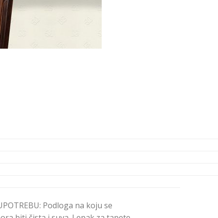
POTREBU: Podloga na koju se
ra biti čista i suva. Lepak za tapete