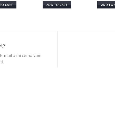
TO CART
ADD TO CART
ADD TO 
et?
 E-mail a mi ćemo vam
i.
ROMET.ORG
PRODAVNICA
O NAMA
INSPIRACIJA
KONTAKT
USLOVI KORIŠĆENJ