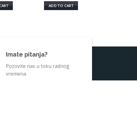
CART
ADD TO CART
Imate pitanja?
Pozovite nas u toku radnog
vremena.
+38135242025
A