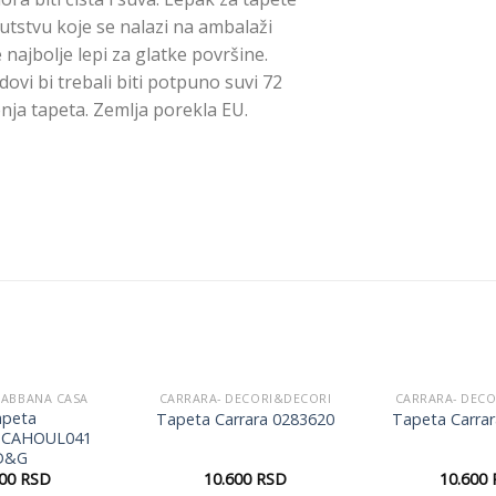
utstvu koje se nalazi na ambalaži
 najbolje lepi za glatke površine.
dovi bi trebali biti potpuno suvi 72
nja tapeta. Zemlja porekla EU.
GABBANA CASA
CARRARA- DECORI&DECORI
CARRARA- DEC
Dodaj
Dodaj
apeta
Tapeta Carrara 0283620
Tapeta Carra
u listu
u listu
CAHOUL041
želja
želja
D&G
500
RSD
10.600
RSD
10.600