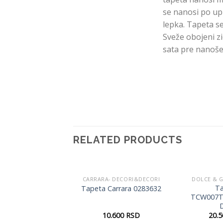
se nanosi po up
lepka. Tapeta se
Sveže obojeni zi
sata pre nanoše
RELATED PRODUCTS
A- DECORI&DECORI
CARRARA- DECORI&DECORI
DOLCE & 
Dodaj
Dodaj
T
 Carrara 0283631
Tapeta Carrara 0283632
u listu
u listu
TCW007T
želja
želja
10.600
RSD
10.600
RSD
20.