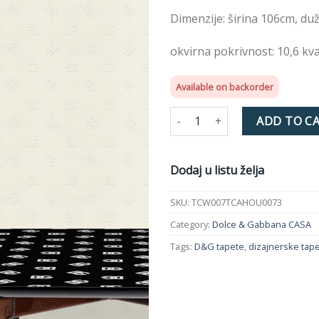
želja
Dimenzije: širina 106cm, du
okvirna pokrivnost: 10,6 kv
Available on backorder
Tapeta TCW007TCAHOU0073 D
ADD TO C
Dodaj u listu želja
SKU:
TCW007TCAHOU0073
Category:
Dolce & Gabbana CASA
Tags:
D&G tapete
,
dizajnerske tap