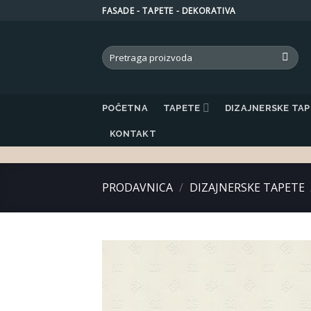
Skip
FASADE - TAPETE - DEKORATIVA
to
content
Search
for:
POČETNA
TAPETE
DIZAJNERSKE TA
KONTAKT
PRODAVNICA
/
DIZAJNERSKE TAPETE