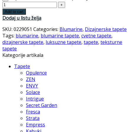
Add to cart
Dodaj u listu želja
SKU:
0229051
Categories:
Blumarine
,
Dizajnerske tapete
Tags:
blumarine
,
blumarine tapete
,
cvetne tapete
,
dizajnerske tapete
,
luksuzne tapete
,
tapete
,
teksturne
tapete
Kategorije artikala
Tapete
Opulence
ZEN
ENVY
Solace
Intrigue
Secret Garden
Fresca
Strata
Empress
Kabuki