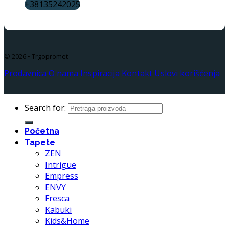
+38135242025
© 2026 • Trgopromet
Prodavnica
O nama
Inspiracija
Kontakt
Uslovi korišćenja
Search for:
Početna
Tapete
ZEN
Intrigue
Empress
ENVY
Fresca
Kabuki
Kids&Home