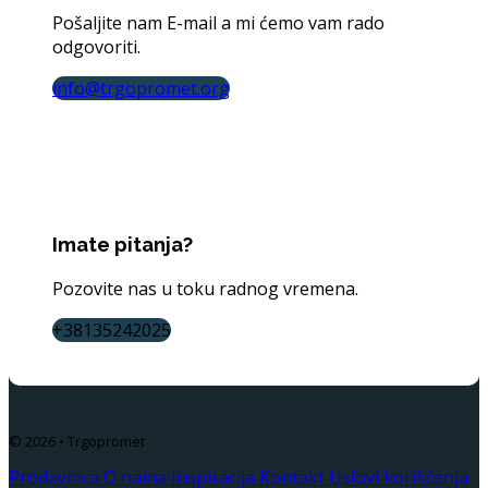
Pošaljite nam E-mail a mi ćemo vam rado
odgovoriti.
info@trgopromet.org
Imate pitanja?
Pozovite nas u toku radnog vremena.
+38135242025
© 2026 • Trgopromet
Prodavnica
O nama
Inspiracija
Kontakt
Uslovi korišćenja