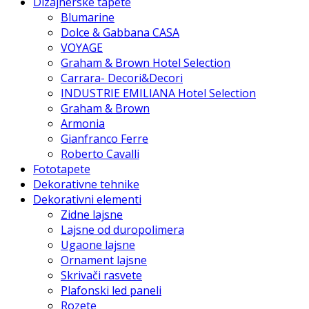
Dizajnerske tapete
Blumarine
Dolce & Gabbana CASA
VOYAGE
Graham & Brown Hotel Selection
Carrara- Decori&Decori
INDUSTRIE EMILIANA Hotel Selection
Graham & Brown
Armonia
Gianfranco Ferre
Roberto Cavalli
Fototapete
Dekorativne tehnike
Dekorativni elementi
Zidne lajsne
Lajsne od duropolimera
Ugaone lajsne
Ornament lajsne
Skrivači rasvete
Plafonski led paneli
Rozete