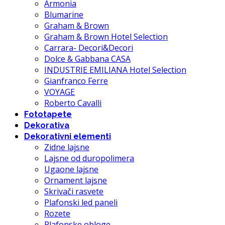
Armonia
Blumarine
Graham & Brown
Graham & Brown Hotel Selection
Carrara- Decori&Decori
Dolce & Gabbana CASA
INDUSTRIE EMILIANA Hotel Selection
Gianfranco Ferre
VOYAGE
Roberto Cavalli
Fototapete
Dekorativa
Dekorativni elementi
Zidne lajsne
Lajsne od duropolimera
Ugaone lajsne
Ornament lajsne
Skrivači rasvete
Plafonski led paneli
Rozete
Plafonske obloge