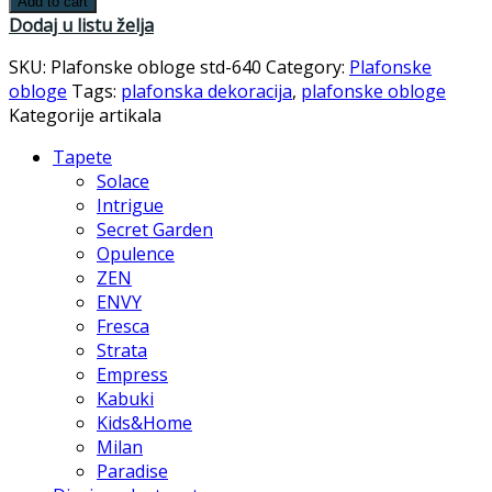
Add to cart
Dodaj u listu želja
SKU:
Plafonske obloge std-640
Category:
Plafonske
obloge
Tags:
plafonska dekoracija
,
plafonske obloge
Kategorije artikala
Tapete
Solace
Intrigue
Secret Garden
Opulence
ZEN
ENVY
Fresca
Strata
Empress
Kabuki
Kids&Home
Milan
Paradise