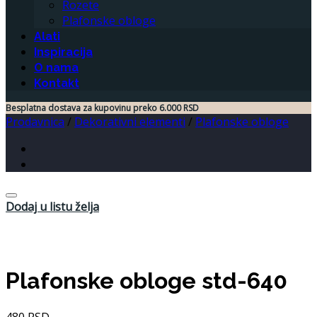
Rozete
Plafonske obloge
Alati
Inspiracija
O nama
Kontakt
Besplatna dostava za kupovinu preko 6.000 RSD
Prodavnica
/
Dekorativni elementi
/
Plafonske obloge
Dodaj u listu želja
Plafonske obloge std-640
480
RSD