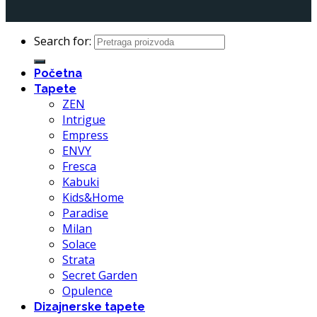
Search for:
Početna
Tapete
ZEN
Intrigue
Empress
ENVY
Fresca
Kabuki
Kids&Home
Paradise
Milan
Solace
Strata
Secret Garden
Opulence
Dizajnerske tapete