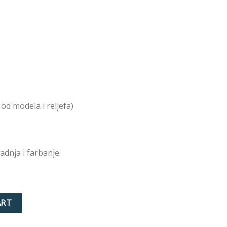
od modela i reljefa)
adnja i farbanje.
ity
ART