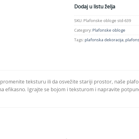
Dodaj u listu želja
SKU:
Plafonske obloge std-639
Category:
Plafonske obloge
Tags:
plafonska dekoracija
,
plafon
a promenite teksturu ili da osvežite stariji prostor, naše pla
ma efikasno. Igrajte se bojom i teksturom i napravite potpu