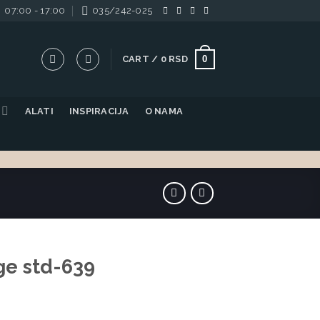
07:00 - 17:00
035/242-025
0
CART /
0
RSD
ALATI
INSPIRACIJA
O NAMA
ge std-639