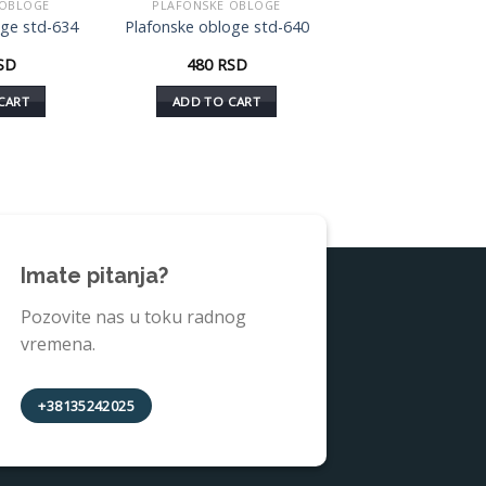
 OBLOGE
PLAFONSKE OBLOGE
Dodaj
Dodaj
oge std-634
Plafonske obloge std-640
u listu
u listu
želja
želja
SD
480
RSD
CART
ADD TO CART
Imate pitanja?
Pozovite nas u toku radnog
vremena.
+38135242025