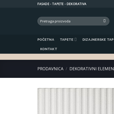
Skip
FASADE - TAPETE - DEKORATIVA
to
content
Search
for:
POČETNA
TAPETE
DIZAJNERSKE TA
KONTAKT
PRODAVNICA
/
DEKORATIVNI ELEMEN