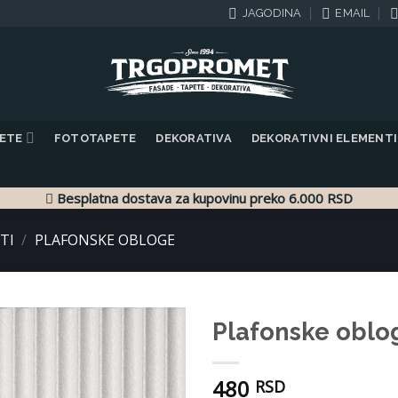
JAGODINA
EMAIL
PETE
FOTOTAPETE
DEKORATIVA
DEKORATIVNI ELEMENTI
Besplatna dostava za kupovinu preko 6.000 RSD
TI
/
PLAFONSKE OBLOGE
Plafonske oblo
Dodaj
480
u listu
RSD