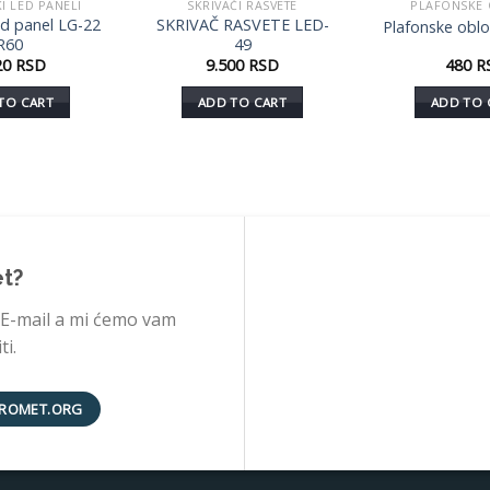
I LED PANELI
SKRIVAČI RASVETE
PLAFONSKE
Dodaj
Dodaj
ed panel LG-22
SKRIVAČ RASVETE LED-
Plafonske obl
u listu
u listu
R60
49
želja
želja
20
RSD
9.500
RSD
480
R
TO CART
ADD TO CART
ADD TO 
et?
 E-mail a mi ćemo vam
i.
ROMET.ORG