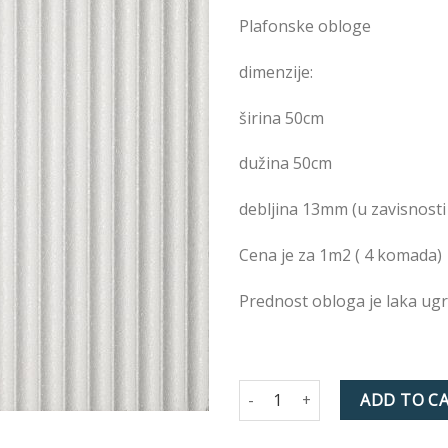
želja
Plafonske obloge
dimenzije:
širina 50cm
dužina 50cm
debljina 13mm (u zavisnosti 
Cena je za 1m2 ( 4 komada)
Prednost obloga je laka ugr
Plafonske obloge std-639 quant
ADD TO C