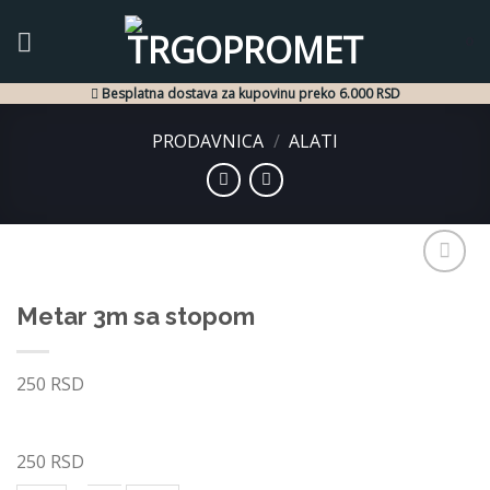
Skip
to
0
content
Besplatna dostava za kupovinu preko 6.000 RSD
PRODAVNICA
/
ALATI
Dodaj
Metar 3m sa stopom
u listu
želja
250
RSD
250
RSD