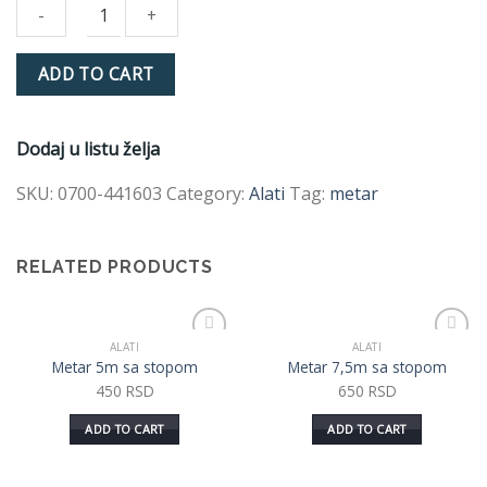
Metar
ADD TO CART
3m
sa
stopom
Dodaj u listu želja
quantity
SKU:
0700-441603
Category:
Alati
Tag:
metar
RELATED PRODUCTS
ALATI
ALATI
Dodaj
Dodaj
Metar 5m sa stopom
Metar 7,5m sa stopom
u listu
u listu
želja
želja
450
RSD
650
RSD
ADD TO CART
ADD TO CART