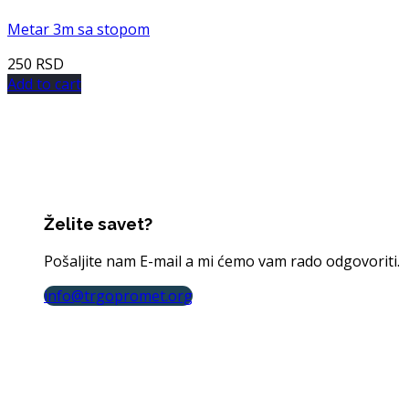
Metar 3m sa stopom
250
RSD
Add to cart
Želite savet?
Pošaljite nam E-mail a mi ćemo vam rado odgovoriti.
info@trgopromet.org