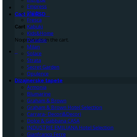
Empress
ENVY
Cart /
0
RSD
0
Fresca
Kabuki
Cart
Kids&Home
No products in the cart.
Paradise
Milan
0
Solace
Strata
Secret Garden
Opulence
Dizajnerske tapete
Armonia
Blumarine
Graham & Brown
Graham & Brown Hotel Selection
Carrara- Decori&Decori
Dolce & Gabbana CASA
INDUSTRIE EMILIANA Hotel Selection
Gianfranco Ferre