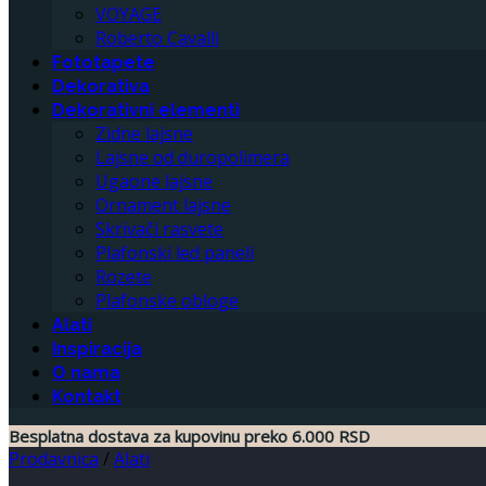
VOYAGE
Roberto Cavalli
Fototapete
Dekorativa
Dekorativni elementi
Zidne lajsne
Lajsne od duropolimera
Ugaone lajsne
Ornament lajsne
Skrivači rasvete
Plafonski led paneli
Rozete
Plafonske obloge
Alati
Inspiracija
O nama
Kontakt
Besplatna dostava za kupovinu preko 6.000 RSD
Prodavnica
/
Alati