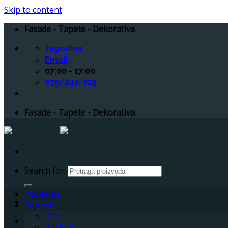
Skip to content
Fasade - Tapete - Dekorativa
Jagodina
Email
07:00 - 17:00
035/242-025
Fasade - Tapete - Dekorativa
Search for:
Početna
Tapete
ZEN
Intrigue