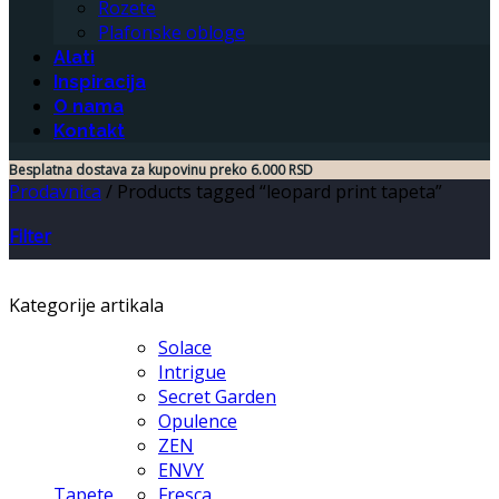
Rozete
Plafonske obloge
Alati
Inspiracija
O nama
Kontakt
Besplatna dostava za kupovinu preko 6.000 RSD
Prodavnica
/
Products tagged “leopard print tapeta”
Filter
Kategorije artikala
Solace
Intrigue
Secret Garden
Opulence
ZEN
ENVY
Tapete
Fresca