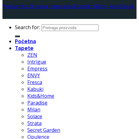
Prodavnica
O nama
Inspiracija
Kontakt
Uslovi korišćenja
Search for:
Početna
Tapete
ZEN
Intrigue
Empress
ENVY
Fresca
Kabuki
Kids&Home
Paradise
Milan
Solace
Strata
Secret Garden
Opulence