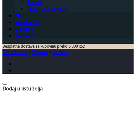
Rozete
Plafonske obloge
Alati
Inspiracija
O nama
Kontakt
Besplatna dostava za kupovinu preko 6.000 RSD
Prodavnica
/
Tapete
/
Solace
Dodaj u listu želja