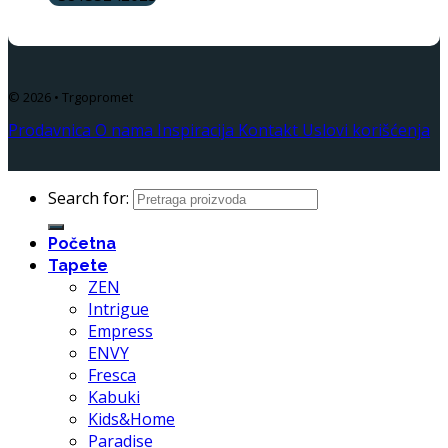
© 2026 • Trgopromet
Prodavnica
O nama
Inspiracija
Kontakt
Uslovi korišćenja
Search for:
Početna
Tapete
ZEN
Intrigue
Empress
ENVY
Fresca
Kabuki
Kids&Home
Paradise