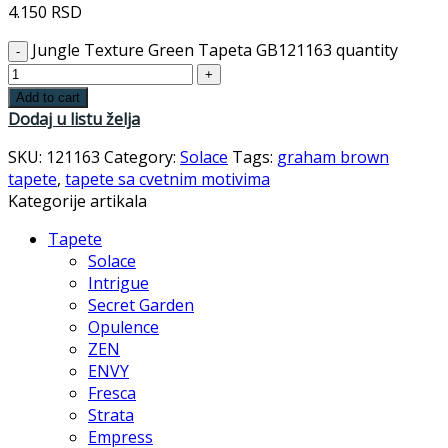
4.150
RSD
Jungle Texture Green Tapeta GB121163 quantity
Add to cart
Dodaj u listu želja
SKU:
121163
Category:
Solace
Tags:
graham brown
tapete
,
tapete sa cvetnim motivima
Kategorije artikala
Tapete
Solace
Intrigue
Secret Garden
Opulence
ZEN
ENVY
Fresca
Strata
Empress