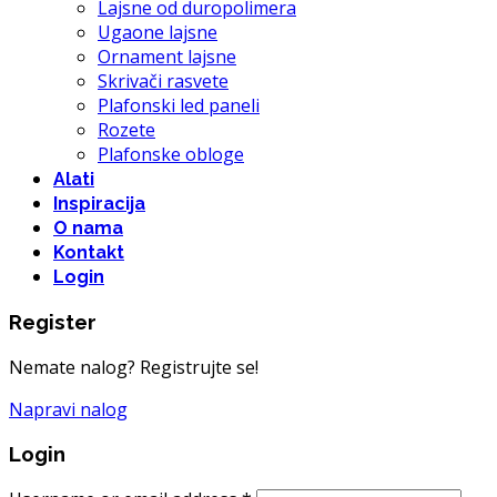
Lajsne od duropolimera
Ugaone lajsne
Ornament lajsne
Skrivači rasvete
Plafonski led paneli
Rozete
Plafonske obloge
Alati
Inspiracija
O nama
Kontakt
Login
Register
Nemate nalog? Registrujte se!
Napravi nalog
Login