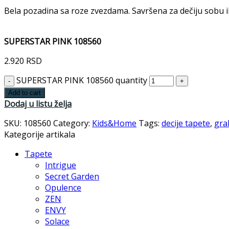
Bela pozadina sa roze zvezdama. Savršena za dečiju sobu ili
SUPERSTAR PINK 108560
2.920
RSD
SUPERSTAR PINK 108560 quantity
Add to cart
Dodaj u listu želja
SKU:
108560
Category:
Kids&Home
Tags:
decije tapete
,
gra
Kategorije artikala
Tapete
Intrigue
Secret Garden
Opulence
ZEN
ENVY
Solace