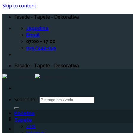
Skip to content
Fasade - Tapete - Dekorativa
Jagodina
Email
07:00 - 17:00
035/242-025
Fasade - Tapete - Dekorativa
Search for:
Početna
Tapete
ZEN
Intrigue