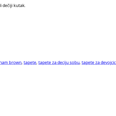
 dečiji kutak.
ham brown
,
tapete
,
tapete za deciju sobu
,
tapete za devojci