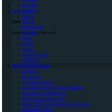
Empress
ENVY
Cart /
0
RSD
0
Fresca
Kabuki
Cart
Kids&Home
No products in the cart.
Paradise
Milan
0
Solace
Strata
Secret Garden
Opulence
Dizajnerske tapete
Armonia
Blumarine
Graham & Brown
Graham & Brown Hotel Selection
Carrara- Decori&Decori
Dolce & Gabbana CASA
INDUSTRIE EMILIANA Hotel Selection
Gianfranco Ferre