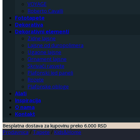
VOYAGE
Roberto Cavalli
Fototapete
Dekorativa
Dekorativni elementi
Zidne lajsne
Lajsne od duropolimera
Ugaone lajsne
Ornament lajsne
Skrivači rasvete
Plafonski led paneli
Rozete
Plafonske obloge
Alati
Inspiracija
O nama
Kontakt
Besplatna dostava za kupovinu preko 6.000 RSD
Prodavnica
/
Tapete
/
Kids&Home