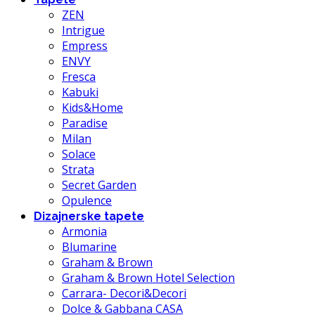
ZEN
Intrigue
Empress
ENVY
Fresca
Kabuki
Kids&Home
Paradise
Milan
Solace
Strata
Secret Garden
Opulence
Dizajnerske tapete
Armonia
Blumarine
Graham & Brown
Graham & Brown Hotel Selection
Carrara- Decori&Decori
Dolce & Gabbana CASA