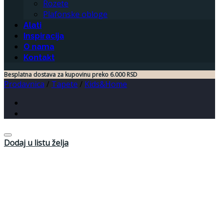
Rozete
Plafonske obloge
Alati
Inspiracija
O nama
Kontakt
Besplatna dostava za kupovinu preko 6.000 RSD
Prodavnica
/
Tapete
/
Kids&Home
Dodaj u listu želja