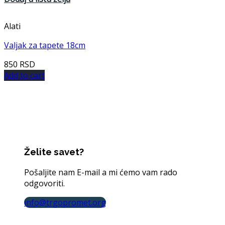
Alati
Valjak za tapete 18cm
850
RSD
Add to cart
Želite savet?
Pošaljite nam E-mail a mi ćemo vam rado
odgovoriti.
info@trgopromet.org