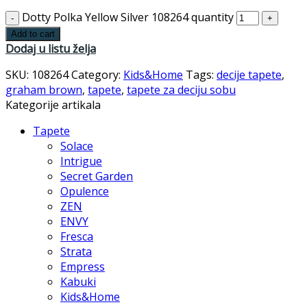
Dotty Polka Yellow Silver 108264 quantity
Add to cart
Dodaj u listu želja
SKU:
108264
Category:
Kids&Home
Tags:
decije tapete
,
graham brown
,
tapete
,
tapete za deciju sobu
Kategorije artikala
Tapete
Solace
Intrigue
Secret Garden
Opulence
ZEN
ENVY
Fresca
Strata
Empress
Kabuki
Kids&Home