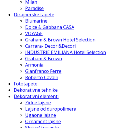
Milan
Paradise
Dizajnerske tapete
Blumarine
Dolce & Gabbana CASA
VOYAGE
Graham & Brown Hotel Selection
Carrara- Decori&Decori
INDUSTRIE EMILIANA Hotel Selection
Graham & Brown
Armonia
Gianfranco Ferre
Roberto Cavalli
Fototapete
Dekorativne tehnike
Dekorativni elementi
Zidne lajsne
Lajsne od duropolimera
Ugaone lajsne
Ornament lajsne
Skrivači rasvete