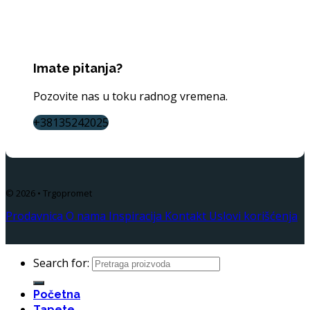
Imate pitanja?
Pozovite nas u toku radnog vremena.
+38135242025
© 2026 • Trgopromet
Prodavnica
O nama
Inspiracija
Kontakt
Uslovi korišćenja
Search for:
Početna
Tapete