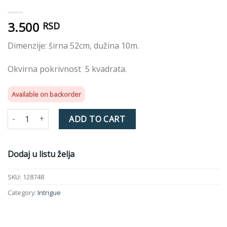
3.500
RSD
Dimenzije: širna 52cm, dužina 10m.
Okvirna pokrivnost 5 kvadrata.
Available on backorder
TEMPTATION WALLPAPER 128748 SAGE quantity
ADD TO CART
Dodaj u listu želja
SKU:
128748
Category:
Intrigue