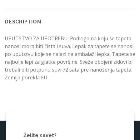
DESCRIPTION
UPUTSTVO ZA UPOTREBU: Podloga na koju se tapeta
nanosi mora biti čista i suva. Lepak za tapete se nanosi
po uputstvu koje se nalazi na ambalaži lepka. Tapeta se
najbolje lepi za glatke površine. Sveže obojeni zidovi bi
trebali biti potpuno suvi 72 sata pre nanošenja tapeta.
Zemlja porekla EU.
Želite savet?