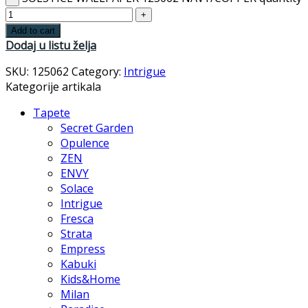
Add to cart
Dodaj u listu želja
SKU:
125062
Category:
Intrigue
Kategorije artikala
Tapete
Secret Garden
Opulence
ZEN
ENVY
Solace
Intrigue
Fresca
Strata
Empress
Kabuki
Kids&Home
Milan