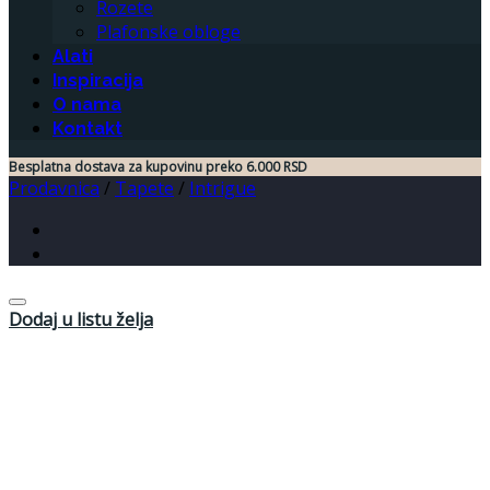
Rozete
Plafonske obloge
Alati
Inspiracija
O nama
Kontakt
Besplatna dostava za kupovinu preko 6.000 RSD
Prodavnica
/
Tapete
/
Intrigue
Dodaj u listu želja