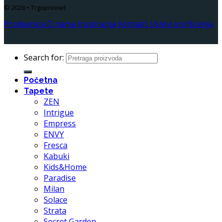
© 2026 • Trgopromet
Prodavnica
O nama
Inspiracija
Kontakt
Uslovi korišćenja
Search for:
Početna
Tapete
ZEN
Intrigue
Empress
ENVY
Fresca
Kabuki
Kids&Home
Paradise
Milan
Solace
Strata
Secret Garden