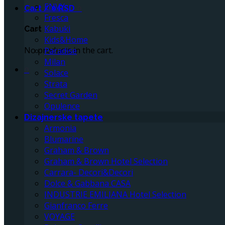
ENVY
Cart /
0
RSD
0
Fresca
Kabuki
Cart
Kids&Home
No products in the cart.
Paradise
Milan
0
Solace
Strata
Secret Garden
Opulence
Dizajnerske tapete
Armonia
Blumarine
Graham & Brown
Graham & Brown Hotel Selection
Carrara- Decori&Decori
Dolce & Gabbana CASA
INDUSTRIE EMILIANA Hotel Selection
Gianfranco Ferre
VOYAGE