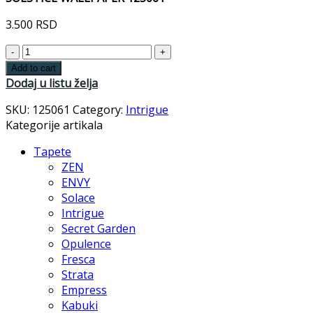
3.500
RSD
SOLSTICE
WALLPAPER
Add to cart
125061
Dodaj u listu želja
quantity
SKU:
125061
Category:
Intrigue
Kategorije artikala
Tapete
ZEN
ENVY
Solace
Intrigue
Secret Garden
Opulence
Fresca
Strata
Empress
Kabuki