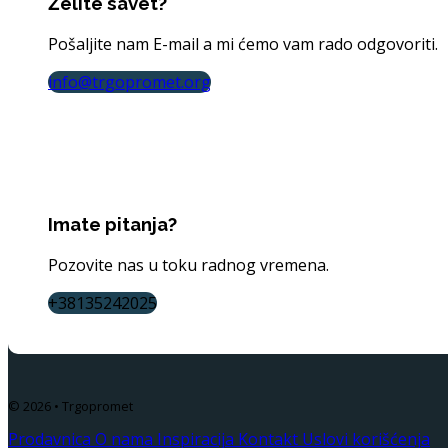
Želite savet?
Pošaljite nam E-mail a mi ćemo vam rado odgovoriti.
info@trgopromet.org
Imate pitanja?
Pozovite nas u toku radnog vremena.
+38135242025
© 2026 • Trgopromet
Prodavnica
O nama
Inspiracija
Kontakt
Uslovi korišćenja