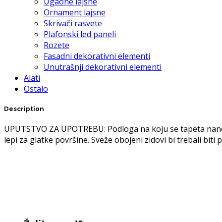
Ugaone lajsne
Ornament lajsne
Skrivači rasvete
Plafonski led paneli
Rozete
Fasadni dekorativni elementi
Unutrašnji dekorativni elementi
Alati
Ostalo
Description
UPUTSTVO ZA UPOTREBU: Podloga na koju se tapeta nanosi m
lepi za glatke površine. Sveže obojeni zidovi bi trebali bit