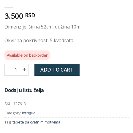
3.500
RSD
Dimenzije: širna 52cm, dužina 10m.
Okvirna pokrivnost 5 kvadrata.
Available on backorder
INTRIGUE WALLPAPER 127613 SUNSET quantity
ADD TO CART
Dodaj u listu želja
SKU:
127613
Category:
Intrigue
Tag:
tapete sa cvetnim motivima