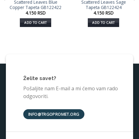
Scattered Leaves Blue
Scattered Leaves Sage
u listu
u listu
Copper Tapeta GB122422
Tapeta GB122424
želja
želja
4.150
RSD
4.150
RSD
ADD TO CART
ADD TO CART
Želite savet?
Pošaljite nam E-mail a mi ćemo vam rado
odgovoriti.
INFO@TRGOPROMET.ORG