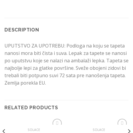
DESCRIPTION
UPUTSTVO ZA UPOTREBU: Podloga na koju se tapeta
nanosi mora biti čista i suva. Lepak za tapete se nanosi
po uputstvu koje se nalazi na ambalaži lepka. Tapeta se
najbolje lepi za glatke površine. Sveže obojeni zidovi bi
trebali biti potpuno suvi 72 sata pre nanošenja tapeta.
Zemlja porekla EU.
RELATED PRODUCTS
SOLACE
SOLACE
Dodaj
Dodaj