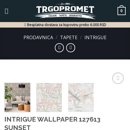
Skip
to
0
content
Besplatna dostava za kupovinu preko 6.000 RSD
PRODAVNICA
/
TAPETE
/
INTRIGUE
Dodaj
u listu
želja
INTRIGUE WALLPAPER 127613
SUNSET