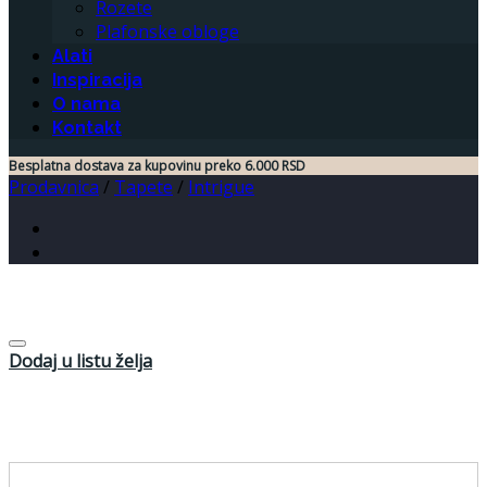
Rozete
Plafonske obloge
Alati
Inspiracija
O nama
Kontakt
Besplatna dostava za kupovinu preko 6.000 RSD
Prodavnica
/
Tapete
/
Intrigue
Dodaj u listu želja