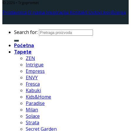
© 2026 • Trgopromet
Prodavnica
O nama
Inspiracija
Kontakt
Uslovi korišćenja
Search for:
Početna
Tapete
ZEN
Intrigue
Empress
ENVY
Fresca
Kabuki
Kids&Home
Paradise
Milan
Solace
Strata
Secret Garden