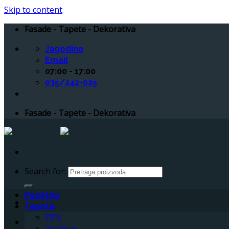
Skip to content
Fasade - Tapete - Dekorativa
Jagodina
Email
07:00 - 17:00
035/242-025
Fasade - Tapete - Dekorativa
Search for:
Početna
Tapete
ZEN
Intrigue