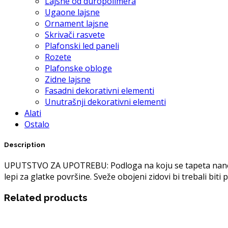
Lajsne od duropolimera
Ugaone lajsne
Ornament lajsne
Skrivači rasvete
Plafonski led paneli
Rozete
Plafonske obloge
Zidne lajsne
Fasadni dekorativni elementi
Unutrašnji dekorativni elementi
Alati
Ostalo
Description
UPUTSTVO ZA UPOTREBU: Podloga na koju se tapeta nanosi m
lepi za glatke površine. Sveže obojeni zidovi bi trebali bit
Related products