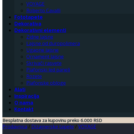
VOYAGE
Roberto Cavalli
Fototapete
Dekorativa
Dekorativni elementi
Zidne lajsne
Lajsne od duropolimera
Ugaone lajsne
Ornament lajsne
Skrivači rasvete
Plafonski led paneli
Rozete
Plafonske obloge
Alati
Inspiracija
O nama
Kontakt
Besplatna dostava za kupovinu preko 6.000 RSD
Prodavnica
/
Dizajnerske tapete
/
VOYAGE