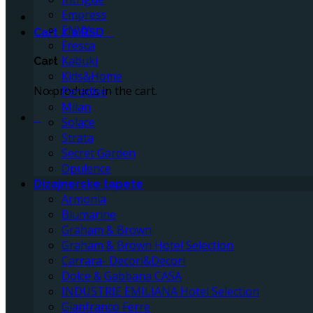
Empress
ENVY
Cart /
0
RSD
0
Fresca
Kabuki
Cart
Kids&Home
No products in the cart.
Paradise
Milan
0
Solace
Strata
Secret Garden
Opulence
Dizajnerske tapete
Armonia
Blumarine
Graham & Brown
Graham & Brown Hotel Selection
Carrara- Decori&Decori
Dolce & Gabbana CASA
INDUSTRIE EMILIANA Hotel Selection
Gianfranco Ferre