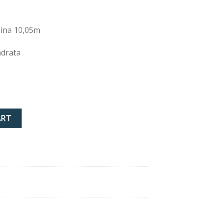
žina 10,05m
adrata
 beige gold quantity
ART