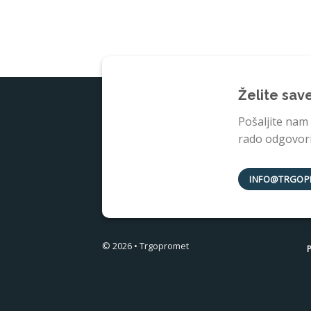
Želite sav
Pošaljite nam
rado odgovorit
INFO@TRGOP
© 2026 • Trgopromet