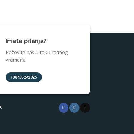
Imate pitanja?
Pozovite nas u toku radnog
vremena.
+38135242025
A