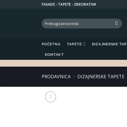
Skip
FASADE - TAPETE - DEKORATIVA
to
content
Search
for:
POČETNA
TAPETE
DIZAJNERSKE TA
KONTAKT
PRODAVNICA
/
DIZAJNERSKE TAPETE