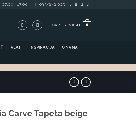
07:00 - 17:00
035/242-025
0
CART /
0
RSD
ALATI
INSPIRACIJA
O NAMA
ia Carve Tapeta beige