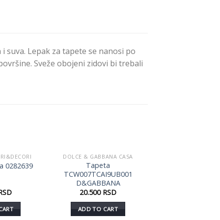
 suva. Lepak za tapete se nanosi po
ovršine. Sveže obojeni zidovi bi trebali
ORI&DECORI
DOLCE & GABBANA CASA
Dodaj
Dodaj
Tapeta
ra 0282639
u listu
u listu
TCW007TCAI9UB001
želja
želja
D&GABBANA
RSD
20.500
RSD
CART
ADD TO CART