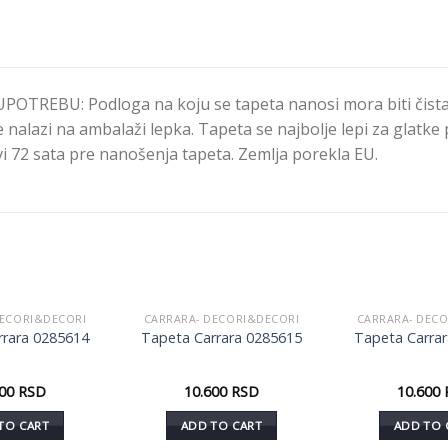
TREBU: Podloga na koju se tapeta nanosi mora biti čista i
 nalazi na ambalaži lepka. Tapeta se najbolje lepi za glatke p
i 72 sata pre nanošenja tapeta. Zemlja porekla EU.
DECORI&DECORI
CARRARA- DECORI&DECORI
CARRARA- DEC
Dodaj
Dodaj
rrara 0285614
Tapeta Carrara 0285615
Tapeta Carra
u listu
u listu
želja
želja
600
RSD
10.600
RSD
10.600
TO CART
ADD TO CART
ADD TO 