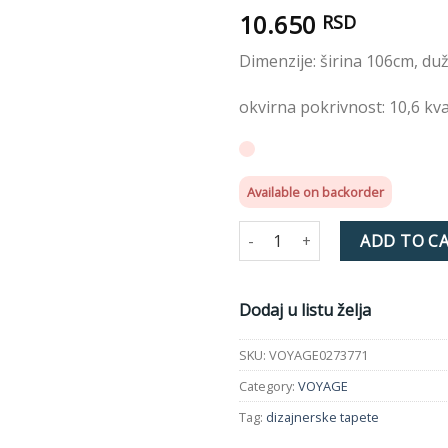
želja
10.650
RSD
Dimenzije: širina 106cm, du
okvirna pokrivnost: 10,6 kv
Available on backorder
VOYAGE Australia Carve Tapeta
ADD TO C
Dodaj u listu želja
SKU:
VOYAGE0273771
Category:
VOYAGE
Tag:
dizajnerske tapete