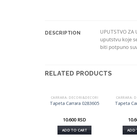
UPUTSTVO ZA UPO
DESCRIPTION
uputstvu koje se
biti potpuno suv
RELATED PRODUCTS
A- DECORI&DECORI
CARRARA- DECORI&DECORI
CARRARA- 
Dodaj
Dodaj
 Carrara 0285601
Tapeta Carrara 0283605
Tapeta Ca
u listu
u listu
želja
želja
10.600
RSD
10.600
RSD
10.
DD TO CART
ADD TO CART
ADD 