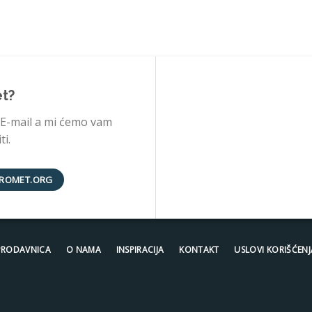
et?
 E-mail a mi ćemo vam
i.
ROMET.ORG
PRODAVNICA
O NAMA
INSPIRACIJA
KONTAKT
USLOVI KORIŠĆENJ