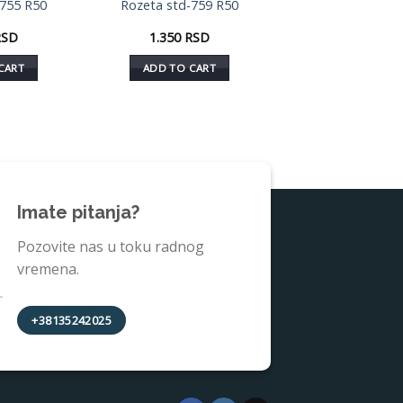
-755 R50
Rozeta std-759 R50
RSD
1.350
RSD
CART
ADD TO CART
Imate pitanja?
Pozovite nas u toku radnog
vremena.
+38135242025