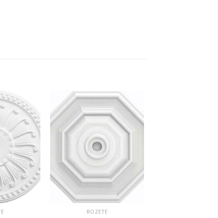
Dodaj
Dodaj
u listu
u listu
želja
želja
TE
ROZETE