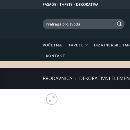
Skip
FASADE - TAPETE - DEKORATIVA
to
content
Search
for:
POČETNA
TAPETE
DIZAJNERSKE TA
KONTAKT
PRODAVNICA
/
DEKORATIVNI ELEMEN