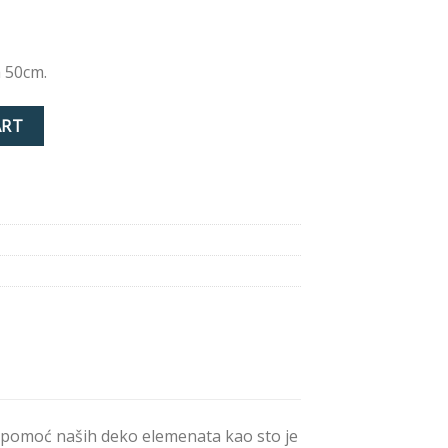
a 50cm.
ART
uz pomoć naših deko elemenata kao sto je