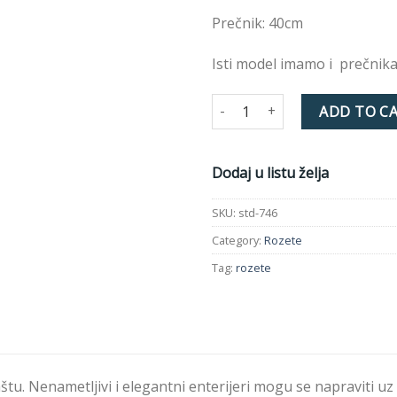
želja
Prečnik: 40cm
Isti model imamo i prečnik
Rozeta std-746 R40 quantity
ADD TO C
Dodaj u listu želja
SKU:
std-746
Category:
Rozete
Tag:
rozete
štu. Nenametljivi i elegantni enterijeri mogu se napraviti 