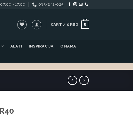
07:00 - 17:00
035/242-025
0
CART /
0
RSD
ALATI
INSPIRACIJA
O NAMA
 R40