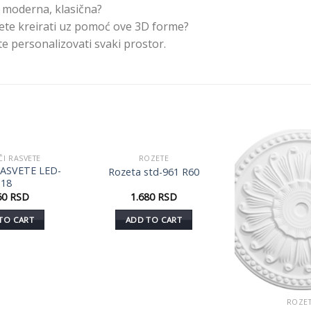
 moderna, klasična?
ete kreirati uz pomoć ove 3D forme?
e personalizovati svaki prostor.
ČI RASVETE
ROZETE
Dodaj
Dodaj
RASVETE LED-
Rozeta std-961 R60
u listu
u listu
18
želja
želja
60
RSD
1.680
RSD
TO CART
ADD TO CART
ROZE