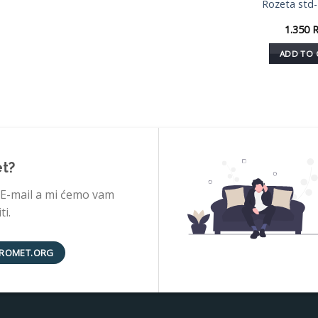
Rozeta std
1.350
ADD TO 
et?
 E-mail a mi ćemo vam
i.
ROMET.ORG