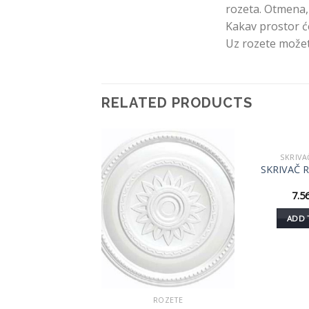
rozeta. Otmena,
Kakav prostor ć
Uz rozete možet
RELATED PRODUCTS
SKRIVA
Dodaj
Dodaj
SKRIVAČ 
u listu
u listu
želja
želja
7.5
ADD 
ROZETE
ROZETE