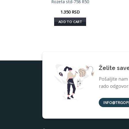
ta std-960 R60
Rozeta std-758 R50
1.680
RSD
1.350
RSD
DD TO CART
ADD TO CART
Želite sav
Pošaljite nam
rado odgovorit
INFO@TRGOP