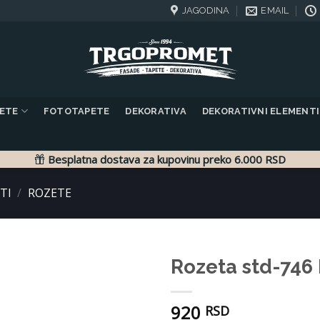
JAGODINA
EMAIL
PETE
FOTOTAPETE
DEKORATIVA
DEKORATIVNI ELEMENTI
Besplatna dostava za kupovinu preko 6.000 RSD
TI
/
ROZETE
Rozeta std-746
Dodaj
920
u listu
RSD