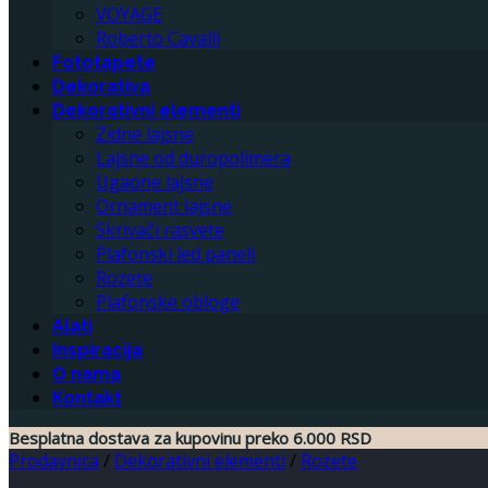
VOYAGE
Roberto Cavalli
Fototapete
Dekorativa
Dekorativni elementi
Zidne lajsne
Lajsne od duropolimera
Ugaone lajsne
Ornament lajsne
Skrivači rasvete
Plafonski led paneli
Rozete
Plafonske obloge
Alati
Inspiracija
O nama
Kontakt
Besplatna dostava za kupovinu preko 6.000 RSD
Prodavnica
/
Dekorativni elementi
/
Rozete