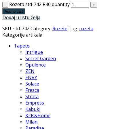
Rozeta std-742 R40 quantity
Add to cart
Dodaj u listu želja
SKU:
std-742
Category:
Rozete
Tag:
rozeta
Kategorije artikala
Tapete
Intrigue
Secret Garden
Opulence
ZEN
ENVY
Solace
Fresca
Strata
Empress
Kabuki
Kids&Home
Milan
Paradise