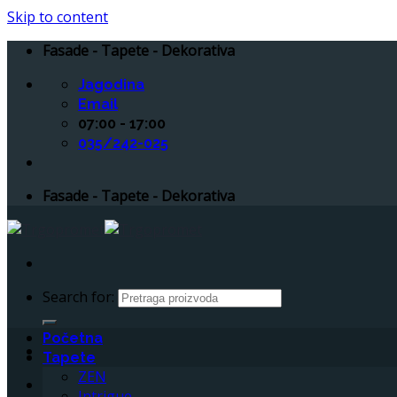
Skip to content
Fasade - Tapete - Dekorativa
Jagodina
Email
07:00 - 17:00
035/242-025
Fasade - Tapete - Dekorativa
Search for:
Početna
Tapete
ZEN
Intrigue