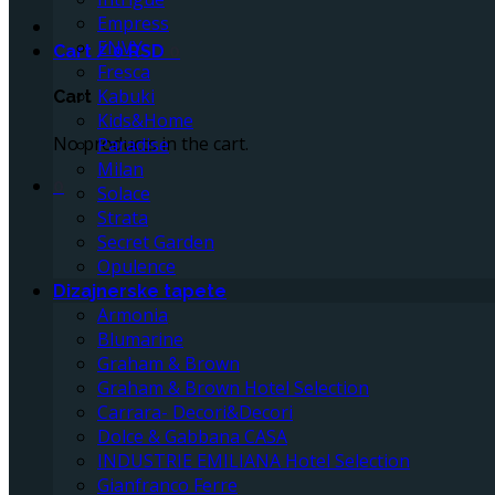
Empress
ENVY
Cart /
0
RSD
0
Fresca
Kabuki
Cart
Kids&Home
No products in the cart.
Paradise
Milan
0
Solace
Strata
Secret Garden
Opulence
Dizajnerske tapete
Armonia
Blumarine
Graham & Brown
Graham & Brown Hotel Selection
Carrara- Decori&Decori
Dolce & Gabbana CASA
INDUSTRIE EMILIANA Hotel Selection
Gianfranco Ferre