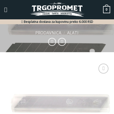
Skip
to
0
content
Besplatna dostava za kupovinu preko 6.000 RSD
PRODAVNICA
/
ALATI
Dodaj
u listu
želja