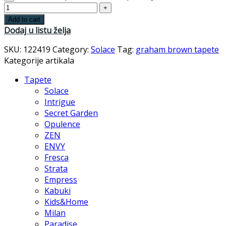
Add to cart
Dodaj u listu želja
SKU:
122419
Category:
Solace
Tag:
graham brown tapete
Kategorije artikala
Tapete
Solace
Intrigue
Secret Garden
Opulence
ZEN
ENVY
Fresca
Strata
Empress
Kabuki
Kids&Home
Milan
Paradise