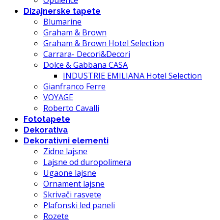
Opulence
Dizajnerske tapete
Blumarine
Graham & Brown
Graham & Brown Hotel Selection
Carrara- Decori&Decori
Dolce & Gabbana CASA
INDUSTRIE EMILIANA Hotel Selection
Gianfranco Ferre
VOYAGE
Roberto Cavalli
Fototapete
Dekorativa
Dekorativni elementi
Zidne lajsne
Lajsne od duropolimera
Ugaone lajsne
Ornament lajsne
Skrivači rasvete
Plafonski led paneli
Rozete