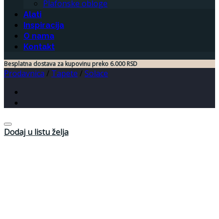
Plafonske obloge
Alati
Inspiracija
O nama
Kontakt
Besplatna dostava za kupovinu preko 6.000 RSD
Prodavnica
/
Tapete
/
Solace
Dodaj u listu želja