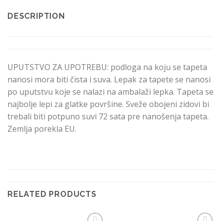
DESCRIPTION
UPUTSTVO ZA UPOTREBU: podloga na koju se tapeta
nanosi mora biti čista i suva. Lepak za tapete se nanosi
po uputstvu koje se nalazi na ambalaži lepka. Tapeta se
najbolje lepi za glatke površine. Sveže obojeni zidovi bi
trebali biti potpuno suvi 72 sata pre nanošenja tapeta.
Zemlja porekla EU.
RELATED PRODUCTS