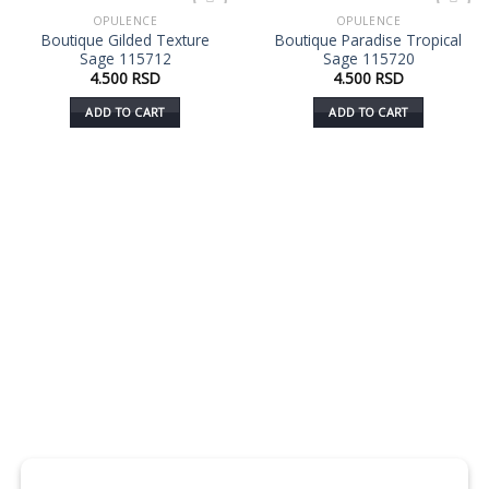
OPULENCE
OPULENCE
Dodaj
Dodaj
Boutique Gilded Texture
Boutique Paradise Tropical
u listu
u listu
Sage 115712
Sage 115720
želja
želja
4.500
RSD
4.500
RSD
ADD TO CART
ADD TO CART