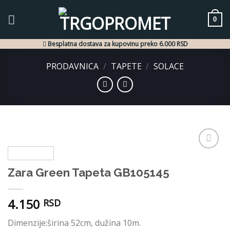
Skip
to
0
content
Besplatna dostava za kupovinu preko 6.000 RSD
PRODAVNICA
/
TAPETE
/
SOLACE
Dodaj
u listu
Zara Green Tapeta GB105145
želja
4.150
RSD
Dimenzije:širina 52cm, dužina 10m.