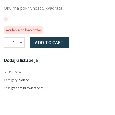
Okvirna pokrivnost 5 kvadrata.
Available on backorder
Zara Green Tapeta GB105145 quantity
ADD TO CART
Dodaj u listu želja
SKU:
105145
Category:
Solace
Tag:
graham brown tapete