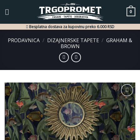
Skip
to
0
content
Besplatna dostava za kupovinu preko 6.000 RSD
PRODAVNICA
/
DIZAJNERSKE TAPETE
/
GRAHAM &
BROWN
Dodaj
u listu
želja