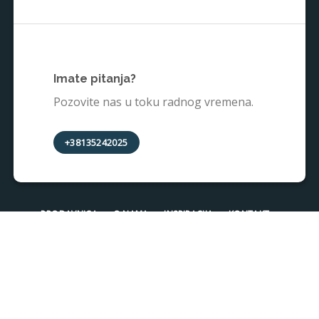
Imate pitanja?
Pozovite nas u toku radnog vremena.
+38135242025
PRODAVNICA
O NAMA
INSPIRACIJA
KONTAKT
USLOVI KORIŠĆENJA
© 2026 • Trgopromet