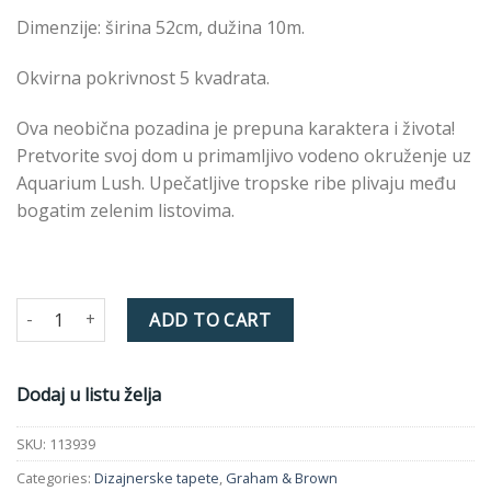
Dimenzije: širina 52cm, dužina 10m.
Okvirna pokrivnost 5 kvadrata.
Ova neobična pozadina je prepuna karaktera i života!
Pretvorite svoj dom u primamljivo vodeno okruženje uz
Aquarium Lush. Upečatljive tropske ribe plivaju među
bogatim zelenim listovima.
AQUARIUM DEEP SEA 113939 quantity
ADD TO CART
Dodaj u listu želja
SKU:
113939
Categories:
Dizajnerske tapete
,
Graham & Brown