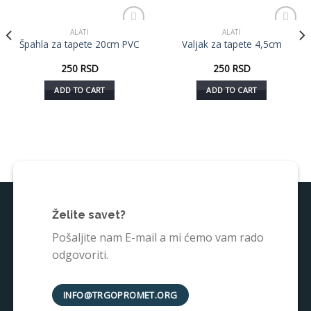
ALATI
ALATI
Dodaj
Dodaj
Špahla za tapete 20cm PVC
Valjak za tapete 4,5cm
u listu
u listu
želja
želja
250
RSD
250
RSD
ADD TO CART
ADD TO CART
Želite savet?
Pošaljite nam E-mail a mi ćemo vam rado
odgovoriti.
INFO@TRGOPROMET.ORG