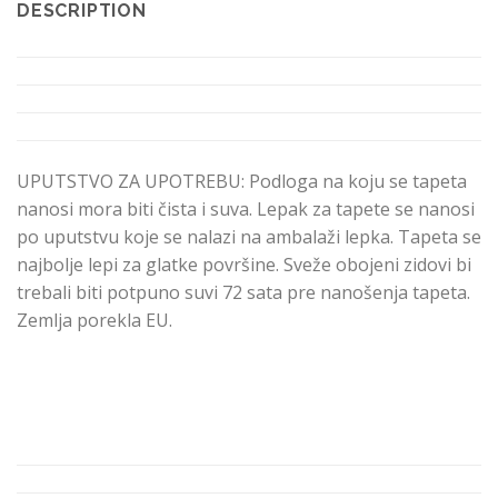
DESCRIPTION
UPUTSTVO ZA UPOTREBU: Podloga na koju se tapeta
nanosi mora biti čista i suva. Lepak za tapete se nanosi
po uputstvu koje se nalazi na ambalaži lepka. Tapeta se
najbolje lepi za glatke površine. Sveže obojeni zidovi bi
trebali biti potpuno suvi 72 sata pre nanošenja tapeta.
Zemlja porekla EU.