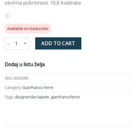
okvirna pokrivnost: 10,6 kvadrata
Available on backorder
Tapeta 0262065 Gianfranco Ferre quantity
ADD TO CART
Dodaj u listu želja
SKU:
0262065
Category:
Gianfranco Ferre
Tags:
dizajnerske tapete
,
gianfrancoferre