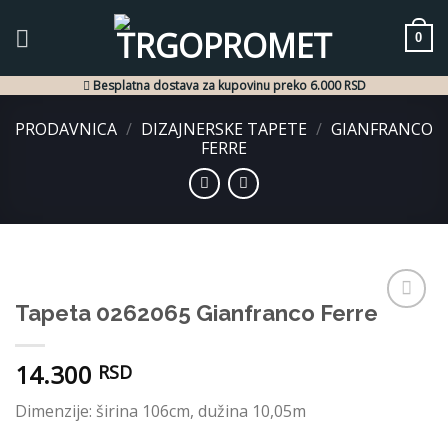
Skip
to
0
content
Besplatna dostava za kupovinu preko 6.000 RSD
PRODAVNICA
/
DIZAJNERSKE TAPETE
/
GIANFRANCO
FERRE
Tapeta 0262065 Gianfranco Ferre
Dodaj
u listu
želja
14.300
RSD
Dimenzije: širina 106cm, dužina 10,05m