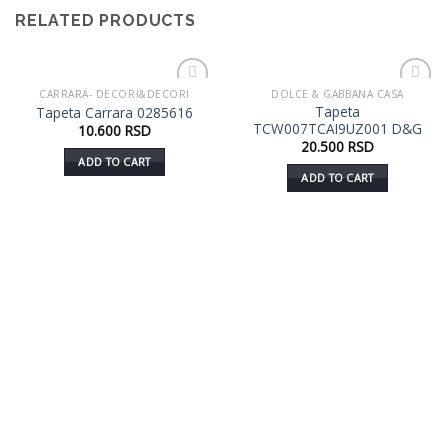
RELATED PRODUCTS
CARRARA- DECORI&DECORI
DOLCE & GABBANA CASA
Dodaj
Dodaj
Tapeta
Tapeta Carrara 0285616
u listu
u listu
TCW007TCAI9UZ001 D&G
10.600
RSD
želja
želja
20.500
RSD
ADD TO CART
ADD TO CART