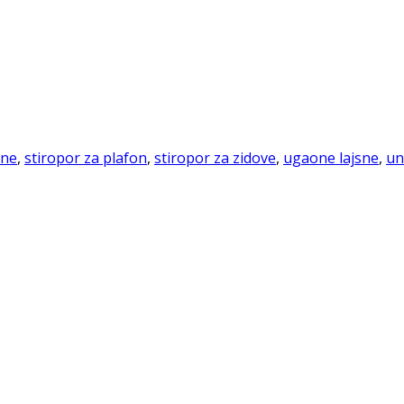
sne
,
stiropor za plafon
,
stiropor za zidove
,
ugaone lajsne
,
un