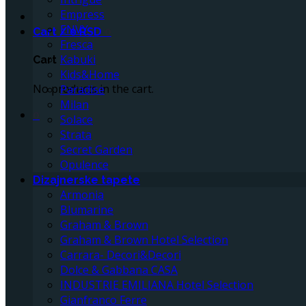
Empress
ENVY
Cart /
0
RSD
0
Fresca
Kabuki
Cart
Kids&Home
No products in the cart.
Paradise
Milan
0
Solace
Strata
Secret Garden
Opulence
Dizajnerske tapete
Armonia
Blumarine
Graham & Brown
Graham & Brown Hotel Selection
Carrara- Decori&Decori
Dolce & Gabbana CASA
INDUSTRIE EMILIANA Hotel Selection
Gianfranco Ferre