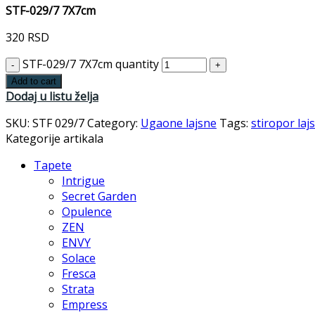
STF-029/7 7X7cm
320
RSD
STF-029/7 7X7cm quantity
Add to cart
Dodaj u listu želja
SKU:
STF 029/7
Category:
Ugaone lajsne
Tags:
stiropor laj
Kategorije artikala
Tapete
Intrigue
Secret Garden
Opulence
ZEN
ENVY
Solace
Fresca
Strata
Empress