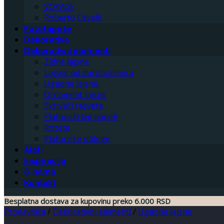
VOYAGE
Roberto Cavalli
Fototapete
Dekorativa
Dekorativni elementi
Zidne lajsne
Lajsne od duropolimera
Ugaone lajsne
Ornament lajsne
Skrivači rasvete
Plafonski led paneli
Rozete
Plafonske obloge
Alati
Inspiracija
O nama
Kontakt
Besplatna dostava za kupovinu preko 6.000 RSD
Prodavnica
/
Dekorativni elementi
/
Ugaone lajsne