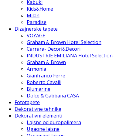
Kabuki
Kids&Home
Milan
Paradise
Dizajnerske tapete
VOYAGE
Graham & Brown Hotel Selection
Carrara- Decori&Decori
INDUSTRIE EMILIANA Hotel Selection
Graham & Brown
Armonia
Gianfranco Ferre
Roberto Cavalli
Blumarine
Dolce & Gabbana CASA
Fototapete
Dekorativne tehnike
Dekorativni elementi
Lajsne od duropolimera
Ugaone lajsne
Ornament lajsne