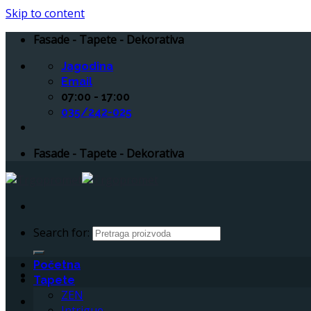
Skip to content
Fasade - Tapete - Dekorativa
Jagodina
Email
07:00 - 17:00
035/242-025
Fasade - Tapete - Dekorativa
Search for:
Početna
Tapete
ZEN
Intrigue