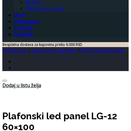
Rozete
Plafonske obloge
Alati
Inspiracija
O nama
Kontakt
Besplatna dostava za kupovinu preko 6.000 RSD
Prodavnica
/
Dekorativni elementi
/
Plafonski led paneli
Dodaj u listu želja
Plafonski led panel LG-12
60×100