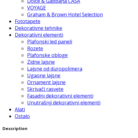
Dolce & Gabbana CASA
VOYAGE
Graham & Brown Hotel Selection
Fototapete
Dekorativne tehnike
Dekorativni elementi
Plafonski led paneli
Rozete
Plafonske obloge
Zidne lajsne
Lajsne od duropolimera
Ugaone lajsne
Ornament lajsne
Skrivači rasvete
Fasadni dekorativni elementi
Unutrašnji dekorativni elementi
Alati
Ostalo
Description