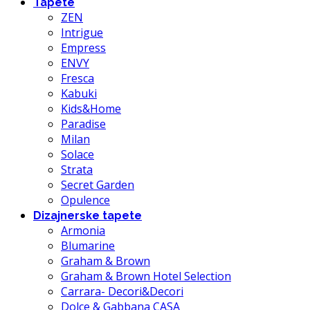
Tapete
ZEN
Intrigue
Empress
ENVY
Fresca
Kabuki
Kids&Home
Paradise
Milan
Solace
Strata
Secret Garden
Opulence
Dizajnerske tapete
Armonia
Blumarine
Graham & Brown
Graham & Brown Hotel Selection
Carrara- Decori&Decori
Dolce & Gabbana CASA