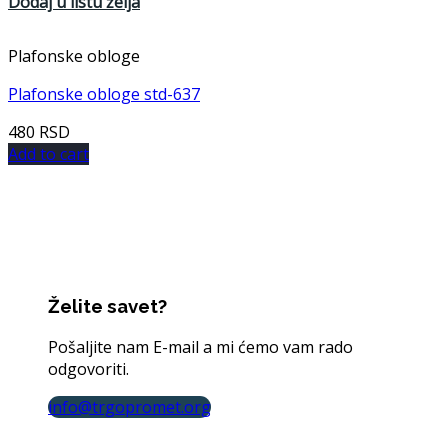
Dodaj u listu želja
Plafonske obloge
Plafonske obloge std-637
480
RSD
Add to cart
Želite savet?
Pošaljite nam E-mail a mi ćemo vam rado
odgovoriti.
info@trgopromet.org