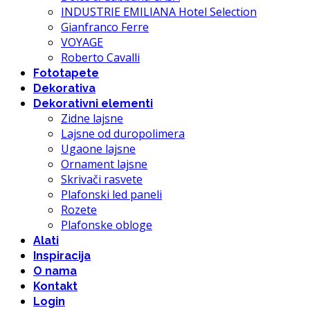
INDUSTRIE EMILIANA Hotel Selection
Gianfranco Ferre
VOYAGE
Roberto Cavalli
Fototapete
Dekorativa
Dekorativni elementi
Zidne lajsne
Lajsne od duropolimera
Ugaone lajsne
Ornament lajsne
Skrivači rasvete
Plafonski led paneli
Rozete
Plafonske obloge
Alati
Inspiracija
O nama
Kontakt
Login