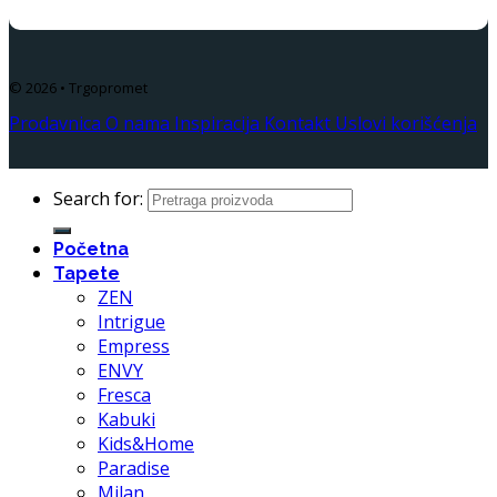
© 2026 • Trgopromet
Prodavnica
O nama
Inspiracija
Kontakt
Uslovi korišćenja
Search for:
Početna
Tapete
ZEN
Intrigue
Empress
ENVY
Fresca
Kabuki
Kids&Home
Paradise
Milan