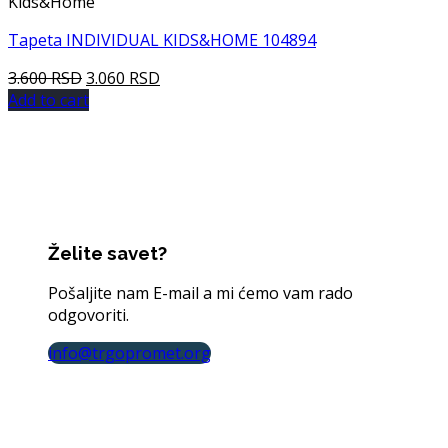
Kids&Home
Tapeta INDIVIDUAL KIDS&HOME 104894
3.600
RSD
3.060
RSD
Add to cart
Želite savet?
Pošaljite nam E-mail a mi ćemo vam rado
odgovoriti.
info@trgopromet.org