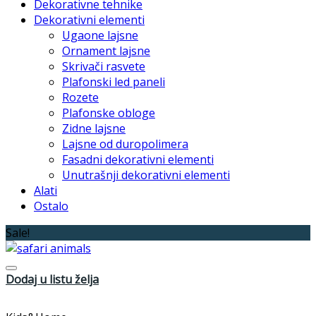
Dekorativne tehnike
Dekorativni elementi
Ugaone lajsne
Ornament lajsne
Skrivači rasvete
Plafonski led paneli
Rozete
Plafonske obloge
Zidne lajsne
Lajsne od duropolimera
Fasadni dekorativni elementi
Unutrašnji dekorativni elementi
Alati
Ostalo
Sale!
Dodaj u listu želja