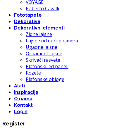
VOYAGE
Roberto Cavalli
Fototapete
Dekorativa
Dekorativni elementi
Zidne lajsne
Lajsne od duropolimera
Ugaone lajsne
Ornament lajsne
Skrivači rasvete
Plafonski led paneli
Rozete
Plafonske obloge
Alati
Inspiracija
O nama
Kontakt
Login
Register