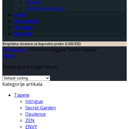
Rozete
Plafonske obloge
Alati
Inspiracija
O nama
Kontakt
Besplatna dostava za kupovinu preko 6.000 RSD
Prodavnica
/
Products tagged “safari tapete”
Filter
Showing the single result
Kategorije artikala
Tapete
Intrigue
Secret Garden
Opulence
ZEN
ENVY