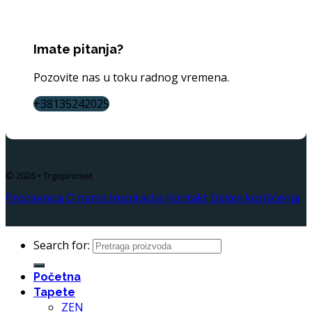
Imate pitanja?
Pozovite nas u toku radnog vremena.
+38135242025
© 2026 • Trgopromet
Prodavnica
O nama
Inspiracija
Kontakt
Uslovi korišćenja
Search for:
Početna
Tapete
ZEN