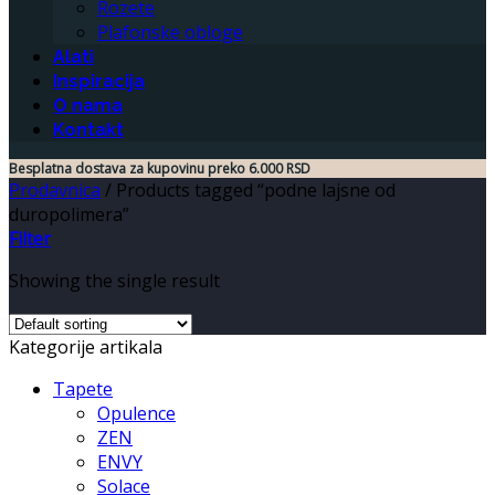
Rozete
Plafonske obloge
Alati
Inspiracija
O nama
Kontakt
Besplatna dostava za kupovinu preko 6.000 RSD
Prodavnica
/
Products tagged “podne lajsne od
duropolimera”
Filter
Showing the single result
Kategorije artikala
Tapete
Opulence
ZEN
ENVY
Solace