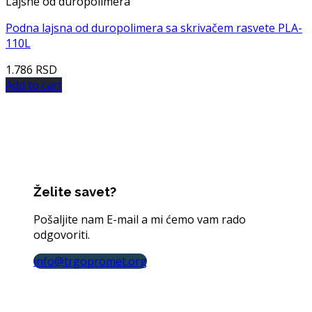
Lajsne od duropolimera
Podna lajsna od duropolimera sa skrivačem rasvete PLA-
110L
1.786
RSD
Add to cart
Želite savet?
Pošaljite nam E-mail a mi ćemo vam rado
odgovoriti.
info@trgopromet.org