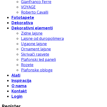
Gianfranco Ferre
VOYAGE
Roberto Cavalli
Fototapete
Dekorativa
Dekorativni elementi
Zidne lajsne
Lajsne od duropolimera
Ugaone lajsne
Ornament lajsne
Skrivači rasvete
Plafonski led paneli
Rozete
Plafonske obloge
Alati
Inspiracija
O nama
Kontakt
Login
Register