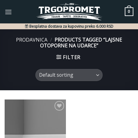
Skip
to
0
content
Besplatna dostava za kupovinu preko 6.000 RSD
PRODAVNICA
/
PRODUCTS TAGGED “LAJSNE
OTOPORNE NA UDARCE”
FILTER
Dodaj
u listu
želja