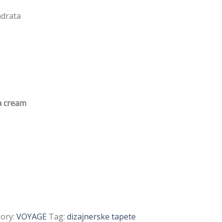
adrata
a cream
ory:
VOYAGE
Tag:
dizajnerske tapete