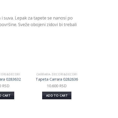
 suva. Lepak za tapete se nanosi po
ovršine. Sveže obojeni zidovi bi trebali
CORI&DECORI
CARRARA- DECORI&DECORI
Dodaj
Dodaj
ara 0283632
Tapeta Carrara 0282636
u listu
u listu
želja
želja
00
RSD
10.600
RSD
O CART
ADD TO CART