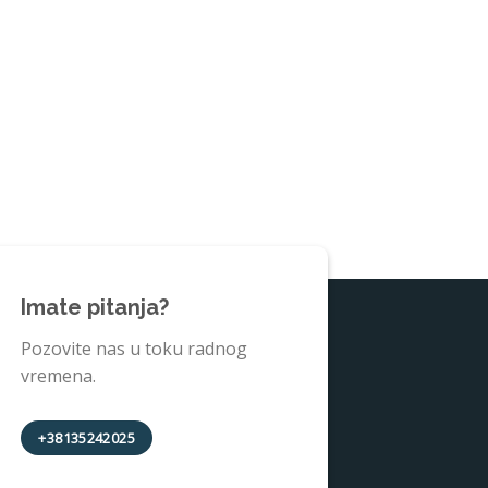
CARRARA- DECO
Tapeta Carrar
10.600
ADD TO 
Imate pitanja?
Pozovite nas u toku radnog
vremena.
+38135242025