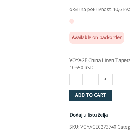
okvirna pokrivnost: 10,6 kv
Available on backorder
VOYAGE China Linen Tapet
10.650
RSD
VOYAGE
ADD TO CART
China
Linen
Tapeta
Dodaj u listu želja
cream
quantity
SKU:
VOYAGE0273740
Categ