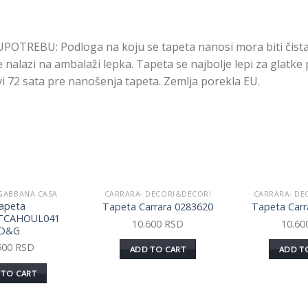
TREBU: Podloga na koju se tapeta nanosi mora biti čista i
 nalazi na ambalaži lepka. Tapeta se najbolje lepi za glatke p
i 72 sata pre nanošenja tapeta. Zemlja porekla EU.
GABBANA CASA
CARRARA- DECORI&DECORI
CARRARA- DE
Dodaj
Dodaj
apeta
Tapeta Carrara 0283620
Tapeta Carr
u listu
u listu
TCAHOUL041
želja
želja
10.600
RSD
10.6
D&G
500
RSD
ADD TO CART
ADD T
 TO CART