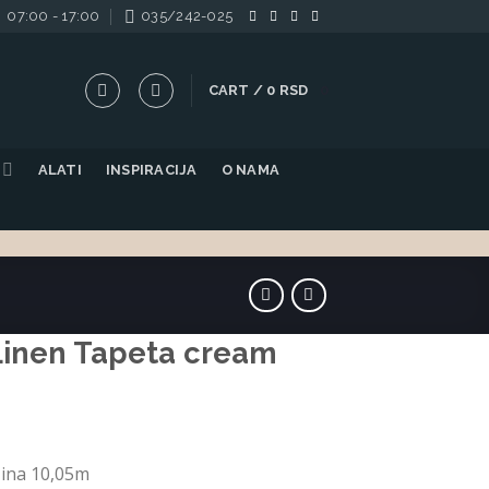
07:00 - 17:00
035/242-025
CART /
0
RSD
0
ALATI
INSPIRACIJA
O NAMA
Linen Tapeta cream
žina 10,05m