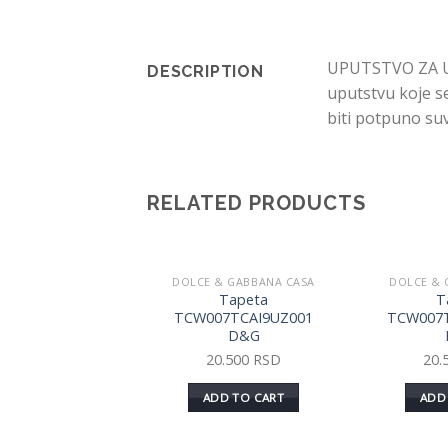
UPUTSTVO ZA UPO
DESCRIPTION
uputstvu koje se
biti potpuno suv
RELATED PRODUCTS
DOLCE & GABBANA CASA
DOLCE & 
Dodaj
Tapeta
T
u listu
TCW007TCAI9UZ001
TCW007
želja
D&G
20.500
RSD
20.
ADD TO CART
ADD