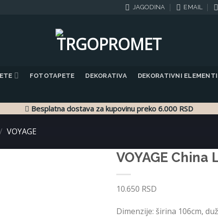
JAGODINA
EMAIL
PETE
FOTOTAPETE
DEKORATIVA
DEKORATIVNI ELEMENTI
Besplatna dostava za kupovinu preko 6.000 RSD
/
VOYAGE
VOYAGE China 
Dodaj
10.650
RSD
u listu
želja
Dimenzije: širina 106cm, du