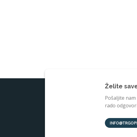
Želite sav
Pošaljite nam
rado odgovorit
INFO@TRGOP