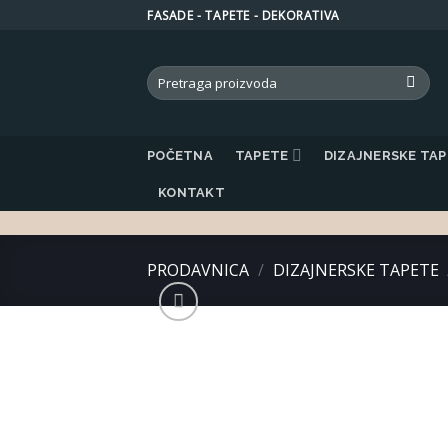
Skip
FASADE - TAPETE - DEKORATIVA
to
content
Search
for:
POČETNA
TAPETE
DIZAJNERSKE TA
KONTAKT
PRODAVNICA
/
DIZAJNERSKE TAPETE