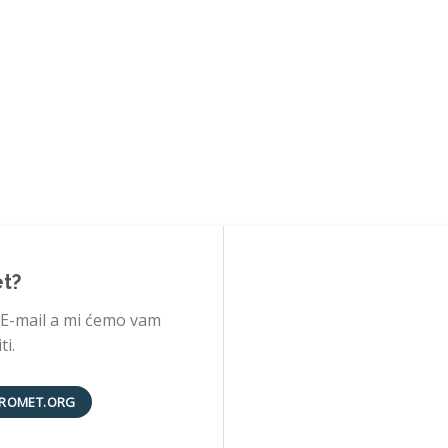
et?
 E-mail a mi ćemo vam
i.
ROMET.ORG