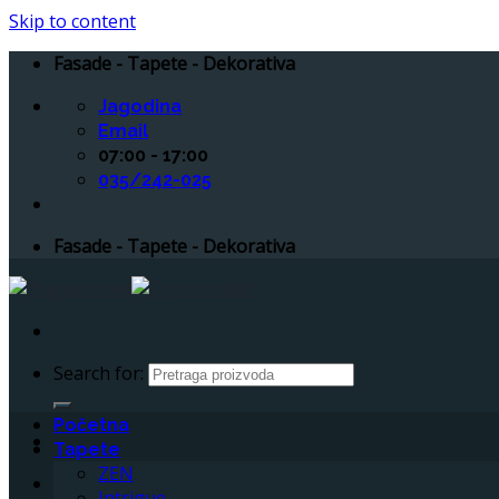
Skip to content
Fasade - Tapete - Dekorativa
Jagodina
Email
07:00 - 17:00
035/242-025
Fasade - Tapete - Dekorativa
Search for:
Početna
Tapete
ZEN
Intrigue