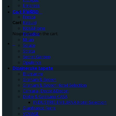
Empress
ENVY
Cart /
0
RSD
0
Fresca
Kabuki
Cart
Kids&Home
No products in the cart.
Paradise
Milan
0
Solace
Strata
Secret Garden
Opulence
Dizajnerske tapete
Blumarine
Graham & Brown
Graham & Brown Hotel Selection
Carrara- Decori&Decori
Dolce & Gabbana CASA
INDUSTRIE EMILIANA Hotel Selection
Gianfranco Ferre
VOYAGE