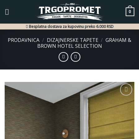
Skip
to
0
content
Besplatna dostava za kupovinu preko 6.000 RSD
PRODAVNICA
/
DIZAJNERSKE TAPETE
/
GRAHAM &
BROWN HOTEL SELECTION
Dodaj
u listu
želja