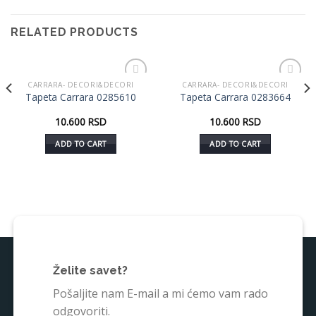
RELATED PRODUCTS
CARRARA- DECORI&DECORI
CARRARA- DECORI&DECORI
Dodaj
Dodaj
Tapeta Carrara 0285610
Tapeta Carrara 0283664
u listu
u listu
želja
želja
10.600
RSD
10.600
RSD
ADD TO CART
ADD TO CART
Želite savet?
Pošaljite nam E-mail a mi ćemo vam rado
odgovoriti.