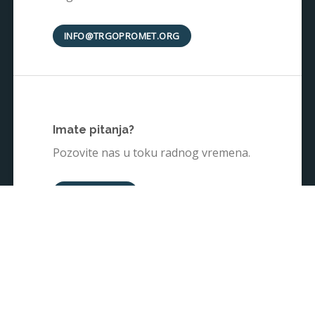
INFO@TRGOPROMET.ORG
Imate pitanja?
Pozovite nas u toku radnog vremena.
+38135242025
PRODAVNICA
O NAMA
INSPIRACIJA
KONTAKT
USLOVI KORIŠĆENJA